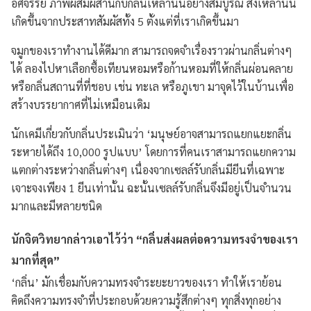
อัศจรรย์ ภาพผสมผสานกับกลิ่นเหล่านั้นอย่างสมบูรณ์ สิ่งเหล่านั้น
เกิดขึ้นจากประสาทสัมผัสทั้ง 5 ตั้งแต่ที่เราเกิดขึ้นมา
จมูกของเราทำงานได้ดีมาก สามารถจดจำเรื่องราวผ่านกลิ่นต่างๆ
ได้ ลองไปหาเลือกซื้อเทียนหอมหรือก้านหอมที่ให้กลิ่นผ่อนคลาย
หรือกลิ่นสถานที่ที่ชอบ เช่น ทะเล หรือภูเขา มาจุดไว้ในบ้านเพื่อ
สร้างบรรยากาศที่ไม่เหมือนเดิม
นักเคมีเกี่ยวกับกลิ่นประเมินว่า ‘มนุษย์อาจสามารถแยกแยะกลิ่น
ระหายได้ถึง 10,000 รูปแบบ’ โดยการที่คนเราสามารถแยกความ
แตกต่างระหว่างกลิ่นต่างๆ เนื่องจากเซลล์รับกลิ่นมียีนที่เฉพาะ
เจาะจงเพียง 1 ยีนเท่านั้น ฉะนั้นเซลล์รับกลิ่นจึงมีอยู่เป็นจำนวน
มากและมีหลายชนิด
นักจิตวิทยากล่าวเอาไว้ว่า “กลิ่นส่งผลต่อความทรงจำของเรา
มากที่สุด”
‘กลิ่น’ มักเชื่อมกับความทรงจำระยะยาวของเรา ทำให้เราย้อน
คิดถึงความทรงจำที่ประกอบด้วยความรู้สึกต่างๆ ทุกสิ่งทุกอย่าง