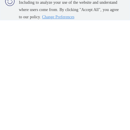
Phase 1
Including to analyze your use of the website and understand
Kitti Nakorn Avenue NHA Bang
where users come from. By clicking "Accept All", you agree
Phli
to our policy.
Change Preferences
Pattaya, Bangsaen, Chonburi
Min Buri, Romklao
Lumpini Condo Town Chonburi -
Floraville Park City
Sukhumvit
Suwinthawong
Grand Valley Sukhumvit -
Nongmon Bypass
Nakhon Pathom,
Bangna, Bearing, Lasalle
Phutthamonthon, Salaya
Fuengfah Villa 17 Phase 1,2,3
Villaggio Pinkhlao - Salaya
Interesting Zone
Terms and Conditions
Bangna, Bearing, Lasalle
Privacy Policy
Nakhon Pathom,
About us
Phutthamonthon, Salaya
Min Buri, Romklao
How to sale-rent