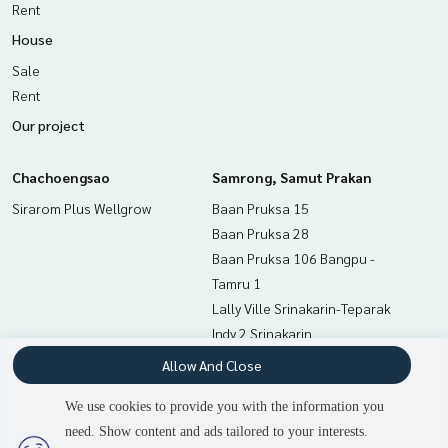
Rent
House
Sale
Rent
Our project
Chachoengsao
Samrong, Samut Prakan
Sirarom Plus Wellgrow
Baan Pruksa 15
Baan Pruksa 28
Baan Pruksa 106 Bangpu -
Tamru 1
Lally Ville Srinakarin-Teparak
Indy 2 Srinakarin
Lumpini Mixx Thepharak -
Allow And Close
Srinakarin
Baan Pruksa Samrong - Puchao
We use cookies to provide you with the information you
The Ozone Theparak - Bangbor
need. Show content and ads tailored to your interests.