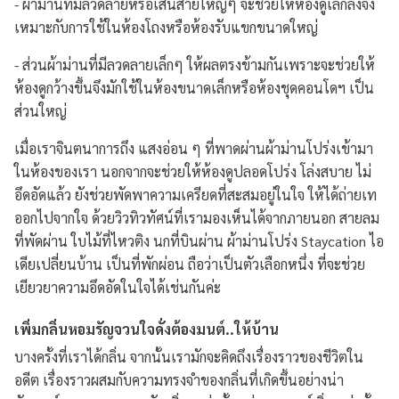
- ผ้าม่านที่มีลวดลายหรือเส้นสายใหญ่ๆ จะช่วยให้ห้องดูเล็กลงจึง
เหมาะกับการใช้ในห้องโถงหรือห้องรับแขกขนาดใหญ่
- ส่วนผ้าม่านที่มีลวดลายเล็กๆ ให้ผลตรงข้ามกันเพราะจะช่วยให้
ห้องดูกว้างขึ้นจึงมักใช้ในห้องขนาดเล็กหรือห้องชุดคอนโดฯ เป็น
ส่วนใหญ่
เมื่อเราจินตนาการถึง แสงอ่อน ๆ ที่พาดผ่านผ้าม่านโปร่งเข้ามา
ในห้องของเรา นอกจากจะช่วยให้ห้องดูปลอดโปร่ง โล่งสบาย ไม่
อึดอัดแล้ว ยังช่วยพัดพาความเครียดที่สะสมอยู่ในใจ ให้ได้ถ่ายเท
ออกไปจากใจ ด้วยวิวทิวทัศน์ที่เรามองเห็นได้จากภายนอก สายลม
ที่พัดผ่าน ใบไม้ที่ไหวติง นกที่บินผ่าน ผ้าม่านโปร่ง Staycation ไอ
เดียเปลี่ยนบ้าน เป็นที่พักผ่อน ถือว่าเป็นตัวเลือกหนึ่ง ที่จะช่วย
เยียวยาความอึดอัดในใจได้เช่นกันค่ะ
เพิ่มกลิ่นหอมรัญจวนใจดั่งต้องมนต์..ให้บ้าน
บางครั้งที่เราได้กลิ่น จากนั้นเรามักจะคิดถึงเรื่องราวของชีวิตใน
อดีต เรื่องราวผสมกับความทรงจำของกลิ่นที่เกิดขึ้นอย่างน่า