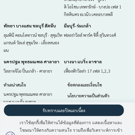
ดิ โอโซน เทพารักษ์ - บางบ่อ เฟส 1
กิตตินคร อเวนิว เคหะบางพลี
พัทยา บางแสน ชลบุรี สัตหีบ
มีนบุรี-ร่มเกล้า
ลุมพินี คอนโดทาวน์ ชลบุรี - สุขุมวิท
ฟลอร่าวิลล์ พาร์ค ซิตี้ สุวินทวงศ์
แกรนด์ วัลเล่ สุขุมวิท - เลี่ยงหนอง
มน
นครปฐม พุทธมณฑล ศาลายา
บางนา แบริ่ง ลาซาล
วิลลาจจิโอ ปิ่นเกล้า - ศาลายา
เฟื่องฟ้าวิลล่า 17 เฟส 1,2,3
ทำเลน่าสนใจ
ข้อตกลงและเงื่อนไข
นครปฐม พุทธมณฑล ศาลายา
นโยบายความเป็นส่วนตัว
บางนา แบริ่ง ลาซาล
เกี่ยวกับเรา
มีนบุรี-ร่มเกล้า
รับทราบและปิดแถบนี้ลง
พัทยา บางแสน ชลบุรี สัตหีบ
วิธีการฝากขาย-เช่า
เราใช้คุกกี้เพื่อให้ท่านได้ข้อมูลที่ต้องการ แสดงเนื้อหาและ
ฉะเชิงเทรา
ติดต่อ
โฆษณาให้ตรงกับความสนใจ รวมถึงเพื่อวิเคราะห์การเข้า
สำโรง สมุทรปราการ