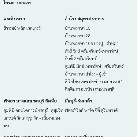
ราคา : 4,750,000 บาท
โครงการของเรา
ลิงค์แผนที่ :
https://maps.google.com/?q=13.70212000,10
ฉะเชิงเทรา
สำโรง สมุทรปราการ
0.50025800
สิรารมย์ พลัส เวลโกรว์
บ้านพฤกษา 15
**เรามีบริการจัดสินเชื่อให้ฟรี พร้อมยินดีให้คำปรึกษา มีให้เลือกทุ
บ้านพฤกษา 28
กธนาคาร**
บ้านพฤกษา 106 บางปู - ตำหรุ 1
**พร้อมอัตราดอกเบี้ยพิเศษ และ วงเงินสูงสุด 90-100% ของราคา
ลัลลี่ วิลล์ ศรีนครินทร์-เทพารักษ์
ประเมิน**
อินดี้ 2 ศรีนครินทร์
สนใจสอบถามข้อมูลเพิ่มเติม หรือ นัดชมบ้านได้ที่
ลุมพินี มิกซ์ เทพารักษ์ - ศรีนครินทร์
Tel :
0927975928
นิว (รหัสตัวแทน 7240)
บ้านพฤกษา สำโรง - ปู่เจ้า
Line ID : Kokoshop2
ดิ โอโซน เทพารักษ์ - บางบ่อ เฟส 1
กิตตินคร อเวนิว เคหะบางพลี
Callcenter :
02-047-4282
พัทยา บางแสน ชลบุรี สัตหีบ
มีนบุรี-ร่มเกล้า
สนใจดูทรัพย์อื่นๆ เพิ่มเติม มากกว่า 3,000 รายการ
ลุมพินี คอนโดทาวน์ ชลบุรี - สุขุมวิท
www.tb.co.th
ฟลอร่าวิลล์ พาร์ค ซิตี้ สุวินทวงศ์
แกรนด์ วัลเล่ สุขุมวิท - เลี่ยงหนอง
The Best Property Agent CO,.LTD. ผู้นำด้านธุรกิจนายหน้า ตัวแ
มน
ทนอสังหาริมทรัพย์ครบวงจร ด้วยความเป็นมืออาชีพ ใช้เทคโนโล
ยี และ นวัตกรรมที่สร้างสรรค์ เพื่อส่งมอบบริการที่ดีที่สุดเพื่อคุณ ใ
นครปฐม พุทธมณฑล ศาลายา
บางนา แบริ่ง ลาซาล