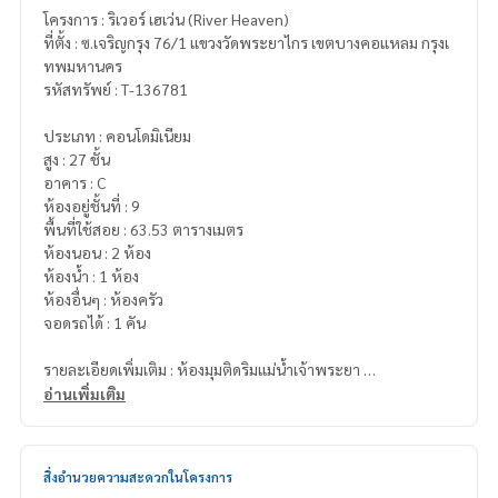
โครงการ : ริเวอร์ เฮเว่น (River Heaven)
ที่ตั้ง : ซ.เจริญกรุง 76/1 แขวงวัดพระยาไกร เขตบางคอแหลม กรุงเ
ทพมหานคร
รหัสทรัพย์ : T-136781
ประเภท : คอนโดมิเนียม
สูง : 27 ชั้น
อาคาร : C
ห้องอยู่ชั้นที่ : 9
พื้นที่ใช้สอย : 63.53 ตารางเมตร
ห้องนอน : 2 ห้อง
ห้องน้ำ : 1 ห้อง
ห้องอื่นๆ : ห้องครัว
จอดรถได้ : 1 คัน
รายละเอียดเพิ่มเติม : ห้องมุมติดริมแม่น้ำเจ้าพระยา
อ่านเพิ่มเติม
ของแถม
- แอร์ใหม่ 3 เครื่อง
- ตู้เย็น
สิ่งอำนวยความสะดวกในโครงการ
- เครื่องซักผ้า