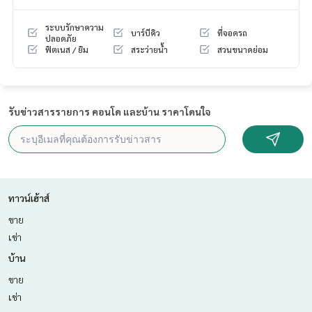
- โซฟา
- ทีวี
ระบบรักษาความ
บาร์บีคิว
ที่จอดรถ
- เตียงนอน
ปลอดภัย
ฟิตเนส / ยิม
สระว่ายน้ำ
สวนขนาดย่อม
- ตู้เสื้อผ้า
- โต๊ะเครื่องแป้ง
- ผ้าม่าน
สถานที่ใกล้เคียง
รับข่าวสารรายการ คอนโด และบ้าน ราคาโดนใจ
- Asiatique 300 ม.
- Terminal 21 พระราม 3
- BTS สะพานตากสิน
- ทางด่วน
สิ่งอำนวยความสะดวก
ทาวน์เฮ้าส์
- รปภ.24 ชม.
ขาย
- สวนริมแม่น้ำ
เช่า
- สนามเทนนิส
- สนามบาส
บ้าน
- สระว่ายน้ำ
ขาย
- ฟิตเนส
เช่า