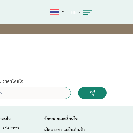
THB
น ราคาโดนใจ
่าสนใจ
ข้อตกลงและเงื่อนไข
แบริ่ง ลาซาล
นโยบายความเป็นส่วนตัว