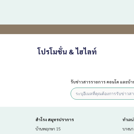
โปรโมชั่น & ไฮไลท์
รับข่าวสารรายการ คอนโด และบ้า
สำโรง สมุทรปราการ
ทำเลน
บ้านพฤกษา 15
บางนา 