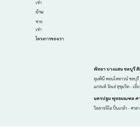
เช่า
บ้าน
ขาย
เช่า
โครงการของเรา
พัทยา บางแสน ชลบุรี สั
ลุมพินี คอนโดทาวน์ ชลบุรี -
แกรนด์ วัลเล่ สุขุมวิท - เล
นครปฐม พุทธมณฑล ศ
วิลลาจจิโอ ปิ่นเกล้า - ศาล