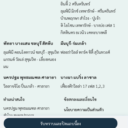
ยี และ นวัตกรรมที่สร้างสรรค์ เพื่อส่งมอบบริการที่ดีที่สุดเพื่อคุณ ใ
อินดี้ 2 ศรีนครินทร์
ห้บริการด้าน ซื้อ ขาย เช่า อสังหาริมทรัพย์
ลุมพินี มิกซ์ เทพารักษ์ - ศรีนครินทร์
บ้านพฤกษา สำโรง - ปู่เจ้า
ดิ โอโซน เทพารักษ์ - บางบ่อ เฟส 1
กิตตินคร อเวนิว เคหะบางพลี
พัทยา บางแสน ชลบุรี สัตหีบ
มีนบุรี-ร่มเกล้า
ลุมพินี คอนโดทาวน์ ชลบุรี - สุขุมวิท
ฟลอร่าวิลล์ พาร์ค ซิตี้ สุวินทวงศ์
แกรนด์ วัลเล่ สุขุมวิท - เลี่ยงหนอง
มน
นครปฐม พุทธมณฑล ศาลายา
บางนา แบริ่ง ลาซาล
วิลลาจจิโอ ปิ่นเกล้า - ศาลายา
เฟื่องฟ้าวิลล่า 17 เฟส 1,2,3
ทำเลน่าสนใจ
ข้อตกลงและเงื่อนไข
นครปฐม พุทธมณฑล ศาลายา
นโยบายความเป็นส่วนตัว
สำโรง สมุทรปราการ
เกี่ยวกับเรา
ฉะเชิงเทรา
รับทราบและปิดแถบนี้ลง