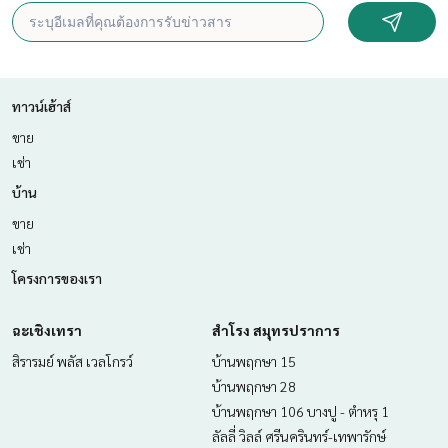
ราคา : 7,000,000 บาท
ลิงค์แผนที่ :
https://maps.google.com/?q=13.78416731,10
0.49633747
ทาวน์เฮ้าส์
**เรามีบริการจัดสินเชื่อให้ฟรี พร้อมยินดีให้คำปรึกษา มีให้เลือกทุ
ขาย
กธนาคาร**
เช่า
**พร้อมอัตราดอกเบี้ยพิเศษ และ วงเงินสูงสุด 90-100% ของราคา
ประเมิน**
บ้าน
ขาย
สนใจสอบถามข้อมูลเพิ่มเติม หรือ นัดชมบ้านได้ที่
Tel :
0972462246
เมฆ (รหัสตัวแทน 7508)
เช่า
Line ID : mek10
โครงการของเรา
Callcenter :
02-047-4282
ฉะเชิงเทรา
สำโรง สมุทรปราการ
สนใจดูทรัพย์อื่นๆ เพิ่มเติม มากกว่า 3,000 รายการ
สิรารมย์ พลัส เวลโกรว์
บ้านพฤกษา 15
www.tb.co.th
บ้านพฤกษา 28
บ้านพฤกษา 106 บางปู - ตำหรุ 1
The Best Property Agent CO,.LTD. ผู้นำด้านธุรกิจนายหน้า ตัวแ
ทนอสังหาริมทรัพย์ครบวงจร ด้วยความเป็นมืออาชีพ ใช้เทคโนโล
ลัลลี่ วิลล์ ศรีนครินทร์-เทพารักษ์