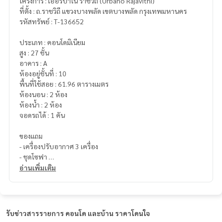
โครงการ : เออร์บาโน ราชวิถี (Urbano Rajavithi)
ที่ตั้ง : ถ.ราชวิถี แขวงบางพลัด เขตบางพลัด กรุงเทพมหานคร
รหัสทรัพย์ : T-136652
ประเภท : คอนโดมิเนียม
สูง : 27 ชั้น
อาคาร : A
ห้องอยู่ชั้นที่ : 10
พื้นที่ใช้สอย : 61.96 ตารางเมตร
ห้องนอน : 2 ห้อง
ห้องน้ำ : 2 ห้อง
จอดรถได้ : 1 คัน
ของแถม
- เครื่องปรับอากาศ 3 เครื่อง
- ชุดโซฟา
- ชุดโต๊ะอาหาร
อ่านเพิ่มเติม
- เครื่องซักผ้า
- ตู้เย็น
- เตียงนอน
- โต๊ะทำงาน
รับข่าวสารรายการ คอนโด และบ้าน ราคาโดนใจ