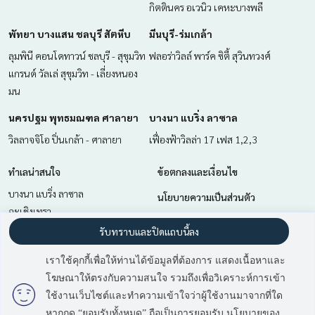
กิตตินคร อเวนิว เคหะบางพลี
พัทยา บางแสน ชลบุรี สัตหีบ
มีนบุรี-ร่มเกล้า
ลุมพินี คอนโดทาวน์ ชลบุรี - สุขุมวิท
ฟลอร่าวิลล์ พาร์ค ซิตี้ สุวินทวงศ์
แกรนด์ วัลเล่ สุขุมวิท - เลี่ยงหนอง
มน
นครปฐม พุทธมณฑล ศาลายา
บางนา แบริ่ง ลาซาล
วิลลาจจิโอ ปิ่นเกล้า - ศาลายา
เฟื่องฟ้าวิลล่า 17 เฟส 1,2,3
ทำเลน่าสนใจ
ข้อตกลงและเงื่อนไข
บางนา แบริ่ง ลาซาล
นโยบายความเป็นส่วนตัว
ฉะเชิงเทรา
เกี่ยวกับเรา
นครปฐม พุทธมณฑล ศาลายา
รับทราบและปิดแถบนี้ลง
สำโรง สมุทรปราการ
วิธีการฝากขาย-เช่า
เราใช้คุกกี้เพื่อให้ท่านได้ข้อมูลที่ต้องการ แสดงเนื้อหาและ
มีนบุรี-ร่มเกล้า
ติดต่อ
โฆษณาให้ตรงกับความสนใจ รวมถึงเพื่อวิเคราะห์การเข้า
มี
2
คนกำลังดูประกาศนี้
พัทยา บางแสน ชลบุรี สัตหีบ
ใช้งานเว็บไซต์และทำความเข้าใจว่าผู้ใช้งานมาจากที่ใด
หากกด “ยอมรับทั้งหมด” ถือเป็นการยอมรับ นโยบายของ