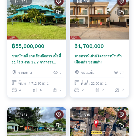
ขาย
ขาย
ราคา : 650,000 บาท
ลิงค์แผนที่ :
https://maps.google.com/?q=16.75167816,10
2.63739292
**เรามีบริการจัดสินเชื่อให้ฟรี พร้อมยินดีให้คำปรึกษา มีให้เลือกทุ
฿55,000,000
฿1,700,000
กธนาคาร**
**พร้อมอัตราดอกเบี้ยพิเศษ และ วงเงินสูงสุด 90-100% ของราคา
ขายบ้านเดี่ยวพร้อมกิจการ เนื้อที่
ขายทาวน์เฮ้าส์ โครงการบ้านรัก
ประเมิน**
11 ไร่ 3 งาน 12.7 ตารางวา
เมืองเก่า ขอนแก่น
อ.บ้านไผ่ ขอนแก่น
ขอนแก่น
ขอนแก่น
2
77
สนใจสอบถามข้อมูลเพิ่มเติม หรือ นัดชมบ้านได้ที่
Tel :
0626147163
โมทย์ (รหัสตัวแทน 6087)
พื้นที่ : 4,712.70 ตร.ว.
พื้นที่ : 22.00 ตร.ว.
Line ID : motaya2020
4
4
2
2
2
2
Tel :
0863644367
ตุ๊กตา (รหัสตัวแทน 6087-1)
Line ID :
0863644367
Callcenter :
02-047-4282
ขาย
ขาย
สนใจดูทรัพย์อื่นๆ เพิ่มเติม มากกว่า 3,000 รายการ
www.tb.co.th