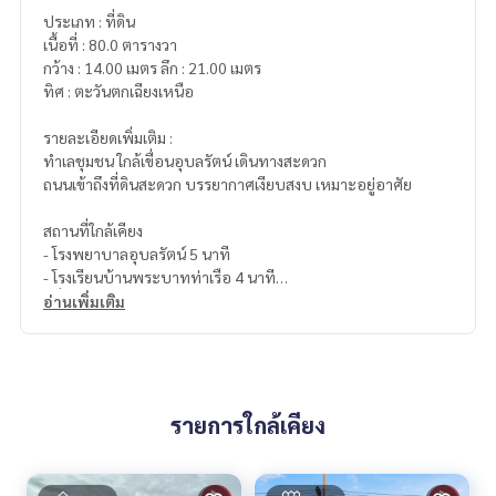
ประเภท : ที่ดิน
เนื้อที่ : 80.0 ตารางวา
กว้าง : 14.00 เมตร ลึก : 21.00 เมตร
ทิศ : ตะวันตกเฉียงเหนือ
รายละเอียดเพิ่มเติม :
ทำเลชุมชน ใกล้เขื่อนอุบลรัตน์ เดินทางสะดวก
ถนนเข้าถึงที่ดินสะดวก บรรยากาศเงียบสงบ เหมาะอยู่อาศัย
สถานที่ใกล้เคียง
- โรงพยาบาลอุบลรัตน์ 5 นาที
- โรงเรียนบ้านพระบาทท่าเรือ 4 นาที
- ที่ว่าการอำเภออุบลรัตน์ 4 นาที
อ่านเพิ่มเติม
- ตลาด / ชุมชนอุบลรัตน์ 5 นาที
- เขื่อนอุบลรัตน์ 9 นาที
เหมาะสำหรับ
- สร้างบ้านพักอาศัย
รายการใกล้เคียง
- บ้านสวน
- บ้านพักตากอากาศ
- ซื้อเก็บลงทุนในอนาคต