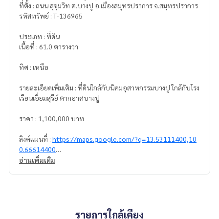
ที่ตั้ง : ถนน สุขุมวิท ต.บางปู อ.เมืองสมุทรปราการ จ.สมุทรปราการ
รหัสทรัพย์ : T-136965
ประเภท : ที่ดิน
เนื้อที่ : 61.0 ตารางวา
ทิศ : เหนือ
รายละเอียดเพิ่มเติม : ที่ดินใกล้กับนิคมอุสาหกรรมบางปู ใกล้กับโรง
เรียนเอี่ยมสุรีย์ ตากอาศบางปู
ราคา : 1,100,000 บาท
ลิงค์แผนที่ :
https://maps.google.com/?q=13.53111400,10
0.66614400
อ่านเพิ่มเติม
**เรามีบริการจัดสินเชื่อให้ฟรี พร้อมยินดีให้คำปรึกษา มีให้เลือกทุ
กธนาคาร**
**พร้อมอัตราดอกเบี้ยพิเศษ และ วงเงินสูงสุด 90-100% ของราคา
ประเมิน**
รายการใกล้เคียง