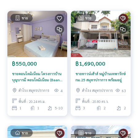
สนใจสอบถามข้อมูลเพิ่มเติม หรือ นัดชมบ้านได้ที่
Tel :
0631879099
ก๊อต (รหัสตัวแทน 6035)
Line ID : grotgrot
ขาย
ขาย
Callcenter :
02-047-4282
สนใจดูทรัพย์อื่นๆ เพิ่มเติม มากกว่า 3,000 รายการ
www.tb.co.th
The Best Property Agent CO,.LTD. ผู้นำด้านธุรกิจนายหน้า ตัวแ
฿550,000
฿1,690,000
ทนอสังหาริมทรัพย์ครบวงจร ด้วยความเป็นมืออาชีพ ใช้เทคโนโล
ยี และ นวัตกรรมที่สร้างสรรค์ เพื่อส่งมอบบริการที่ดีที่สุดเพื่อคุณ ใ
ขายคอนโดมิเนียม โครงการบ้าน
ขายทาวน์เฮ้าส์ หมู่บ้านเทพารักษ์
ห้บริการด้าน ซื้อ ขาย เช่า อสังหาริมทรัพย์
บุญบารมี คอนโดมิเนียม (Baan
กม.25 สมุทรปราการ พร้อมอยู่
Bunbarami Condominium)
สำโรง สมุทรปราการ
สำโรง สมุทรปราการ
4
63
สมุทรปราการ
พื้นที่ : 20.24 ตร.ม.
พื้นที่ : 20.80 ตร.ว.
1
1
5-10
3
2
2
ขาย
ขาย