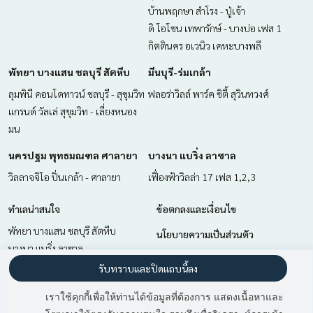
บ้านพฤกษา สำโรง - ปู่เจ้า
ดิ โอโซน เทพารักษ์ - บางบ่อ เฟส 1
กิตตินคร อเวนิว เคหะบางพลี
พัทยา บางแสน ชลบุรี สัตหีบ
มีนบุรี-ร่มเกล้า
ลุมพินี คอนโดทาวน์ ชลบุรี - สุขุมวิท
ฟลอร่าวิลล์ พาร์ค ซิตี้ สุวินทวงศ์
แกรนด์ วัลเล่ สุขุมวิท - เลี่ยงหนอง
มน
นครปฐม พุทธมณฑล ศาลายา
บางนา แบริ่ง ลาซาล
วิลลาจจิโอ ปิ่นเกล้า - ศาลายา
เฟื่องฟ้าวิลล่า 17 เฟส 1,2,3
ทำเลน่าสนใจ
ข้อตกลงและเงื่อนไข
พัทยา บางแสน ชลบุรี สัตหีบ
นโยบายความเป็นส่วนตัว
บางนา แบริ่ง ลาซาล
เกี่ยวกับเรา
มีนบุรี-ร่มเกล้า
รับทราบและปิดแถบนี้ลง
สำโรง สมุทรปราการ
วิธีการฝากขาย-เช่า
เราใช้คุกกี้เพื่อให้ท่านได้ข้อมูลที่ต้องการ แสดงเนื้อหาและ
นครปฐม พุทธมณฑล ศาลายา
ติดต่อ