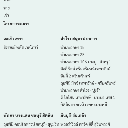
ขาย
เช่า
โครงการของเรา
ฉะเชิงเทรา
สำโรง สมุทรปราการ
สิรารมย์ พลัส เวลโกรว์
บ้านพฤกษา 15
บ้านพฤกษา 28
บ้านพฤกษา 106 บางปู - ตำหรุ 1
ลัลลี่ วิลล์ ศรีนครินทร์-เทพารักษ์
อินดี้ 2 ศรีนครินทร์
ลุมพินี มิกซ์ เทพารักษ์ - ศรีนครินทร์
บ้านพฤกษา สำโรง - ปู่เจ้า
ดิ โอโซน เทพารักษ์ - บางบ่อ เฟส 1
กิตตินคร อเวนิว เคหะบางพลี
พัทยา บางแสน ชลบุรี สัตหีบ
มีนบุรี-ร่มเกล้า
ลุมพินี คอนโดทาวน์ ชลบุรี - สุขุมวิท
ฟลอร่าวิลล์ พาร์ค ซิตี้ สุวินทวงศ์