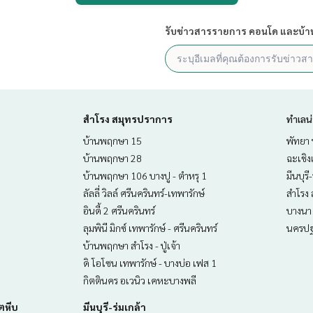
รับข่าวสารรายการ คอนโด และบ้า
สำโรง สมุทรปราการ
ทำเลน
บ้านพฤกษา 15
พัทยา 
บ้านพฤกษา 28
ฉะเชิง
บ้านพฤกษา 106 บางปู - ตำหรุ 1
มีนบุรี
ลัลลี่ วิลล์ ศรีนครินทร์-เทพารักษ์
สำโรง 
อินดี้ 2 ศรีนครินทร์
บางนา 
ลุมพินี มิกซ์ เทพารักษ์ - ศรีนครินทร์
นครปฐ
บ้านพฤกษา สำโรง - ปู่เจ้า
ดิ โอโซน เทพารักษ์ - บางบ่อ เฟส 1
กิตตินคร อเวนิว เคหะบางพลี
ตหีบ
มีนบุรี-ร่มเกล้า