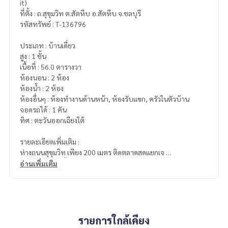
it)
ที่ตั้ง : ถ.สุขุมวิท ต.สัตหีบ อ.สัตหีบ จ.ชลบุรี
รหัสทรัพย์ : T-136796
ประเภท : บ้านเดี่ยว
สูง : 1 ชั้น
เนื้อที่ : 56.0 ตารางวา
ห้องนอน : 2 ห้อง
ห้องน้ำ : 2 ห้อง
ห้องอื่นๆ : ห้องทำงานด้านหน้า, ห้องรับแขก, ครัวในตัวบ้าน
จอดรถได้ : 1 คัน
ทิศ : ตะวันออกเฉียงใต้
รายละเอียดเพิ่มเติม :
ห่างถนนสุขุมวิท เพียง 200 เมตร ติดตลาดสดแยกเจ
ใกล้ร้านสะดวกซื้อ 7-Eleven บิ๊กซีมินิ สิ่งอำนวยความสะดวกครบ
อ่านเพิ่มเติม
ของแถม : เครื่องปรับอากาศ 3 เครื่อง
สิ่งอำนวยความสะดวก : รักษาความปลอดภัย 24 ชม., สระว่ายน้ำ,
ฟิตเนส, สวนสาธารณะ
รายการใกล้เคียง