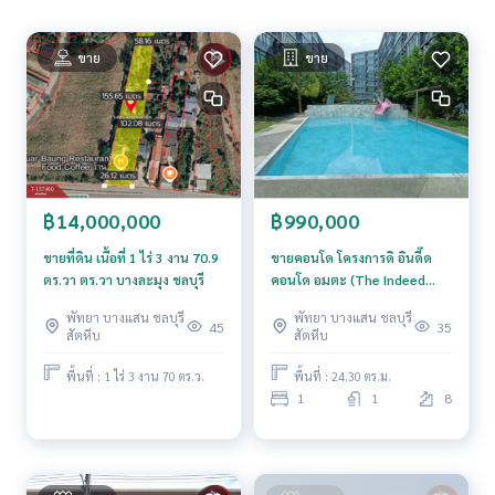
ราคา : 3,000,000 บาท
ขาย
ขาย
ลิงค์แผนที่ :
https://maps.google.com/?q=12.72699786,10
0.89123760
**เรามีบริการจัดสินเชื่อให้ฟรี พร้อมยินดีให้คำปรึกษา มีให้เลือกทุ
กธนาคาร**
**พร้อมอัตราดอกเบี้ยพิเศษ และ วงเงินสูงสุด 90-100% ของราคา
ประเมิน**
฿14,000,000
฿990,000
สนใจสอบถามข้อมูลเพิ่มเติม หรือ นัดชมบ้านได้ที่
ขายที่ดิน เนื้อที่ 1 ไร่ 3 งาน 70.9
ขายคอนโด โครงการดิ อินดี๊ด
Tel :
0985949879
มิ้น (รหัสตัวแทน 7476)
ตร.วา ตร.วา บางละมุง ชลบุรี
คอนโด อมตะ (The Indeed
Line ID : mintra3597
Condo Amata) ชลบุรี
พัทยา บางแสน ชลบุรี
พัทยา บางแสน ชลบุรี
45
35
สัตหีบ
สัตหีบ
Callcenter :
02-047-4282
พื้นที่ : 1 ไร่ 3 งาน 70 ตร.ว.
พื้นที่ : 24.30 ตร.ม.
สนใจดูทรัพย์อื่นๆ เพิ่มเติม มากกว่า 3,000 รายการ
1
1
8
www.tb.co.th
The Best Property Agent CO,.LTD. ผู้นำด้านธุรกิจนายหน้า ตัวแ
ทนอสังหาริมทรัพย์ครบวงจร ด้วยความเป็นมืออาชีพ ใช้เทคโนโล