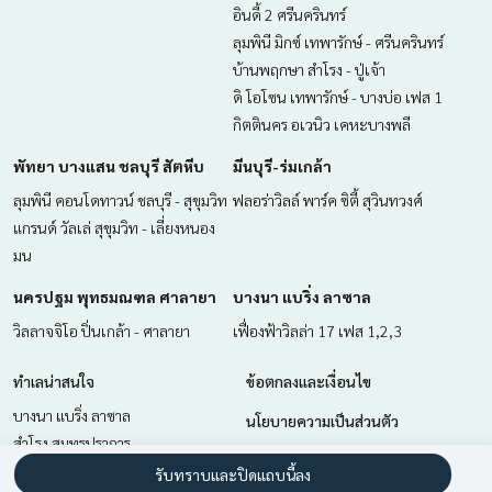
อินดี้ 2 ศรีนครินทร์
ลุมพินี มิกซ์ เทพารักษ์ - ศรีนครินทร์
บ้านพฤกษา สำโรง - ปู่เจ้า
ดิ โอโซน เทพารักษ์ - บางบ่อ เฟส 1
กิตตินคร อเวนิว เคหะบางพลี
พัทยา บางแสน ชลบุรี สัตหีบ
มีนบุรี-ร่มเกล้า
ลุมพินี คอนโดทาวน์ ชลบุรี - สุขุมวิท
ฟลอร่าวิลล์ พาร์ค ซิตี้ สุวินทวงศ์
แกรนด์ วัลเล่ สุขุมวิท - เลี่ยงหนอง
มน
นครปฐม พุทธมณฑล ศาลายา
บางนา แบริ่ง ลาซาล
วิลลาจจิโอ ปิ่นเกล้า - ศาลายา
เฟื่องฟ้าวิลล่า 17 เฟส 1,2,3
ทำเลน่าสนใจ
ข้อตกลงและเงื่อนไข
บางนา แบริ่ง ลาซาล
นโยบายความเป็นส่วนตัว
สำโรง สมุทรปราการ
เกี่ยวกับเรา
มีนบุรี-ร่มเกล้า
รับทราบและปิดแถบนี้ลง