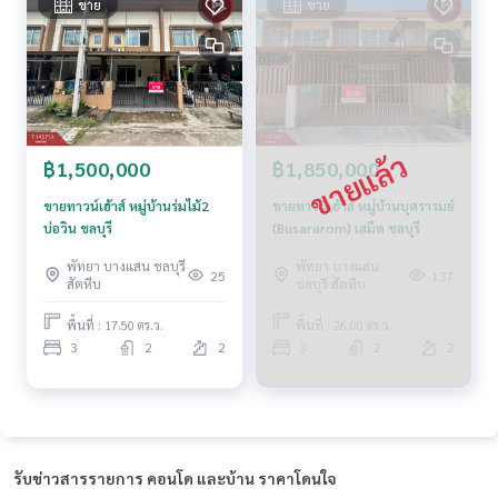
ขาย
ขาย
ยี และ นวัตกรรมที่สร้างสรรค์ เพื่อส่งมอบบริการที่ดีที่สุดเพื่อคุณ ใ
ห้บริการด้าน ซื้อ ขาย เช่า อสังหาริมทรัพย์
฿1,500,000
฿1,850,000
ขายทาวน์เฮ้าส์ หมู่บ้านร่มไม้2
ขายทาวน์เฮ้าส์ หมู่บ้านบุศรารมย์
บ่อวิน ชลบุรี
(Busararom) เสม็ด ชลบุรี
พัทยา บางแสน ชลบุรี
พัทยา บางแสน
25
137
สัตหีบ
ชลบุรี สัตหีบ
พื้นที่ : 17.50 ตร.ว.
พื้นที่ : 26.00 ตร.ว.
3
2
2
3
2
2
รับข่าวสารรายการ คอนโด และบ้าน ราคาโดนใจ