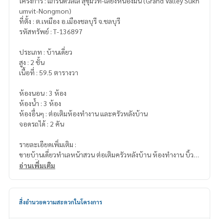
โครงการ : แกรนด์วัลเล่ สุขุมวิท-เลี่ยงหนองมน (Grand Valley Sukh
umvit-Nongmon)
ที่ตั้ง : ต.เหมือง อ.เมืองชลบุรี จ.ชลบุรี
รหัสทรัพย์ : T-136897
ประเภท : บ้านเดี่ยว
สูง : 2 ชั้น
เนื้อที่ : 59.5 ตารางวา
ห้องนอน : 3 ห้อง
ห้องน้ำ : 3 ห้อง
ห้องอื่นๆ : ต่อเติมห้องทำงาน และครัวหลังบ้าน
จอดรถได้ : 2 คัน
รายละเอียดเพิ่มเติม :
ขายบ้านเดี่ยวทำเลหน้าสวน ต่อเติมครัวหลังบ้าน ห้องทำงาน บิ้วอิ
น ติดตั้งระบบโซล่าเซลไว้เรียบร้อย
อ่านเพิ่มเติม
ของแถม
-แอร์ 6 ตัว
สิ่งอำนวยความสะดวกในโครงการ
-ตู้เย็น 1 เครื่อง
-เครื่องซักผ้า 1 เครื่อง