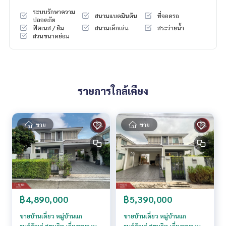
-เครื่องอบผ้า 1 เครื่อง
ระบบรักษาความ
สนามแบดมินตัน
ที่จอดรถ
-ทีวี 1 เครื่อง
ปลอดภัย
ฟิตเนส / ยิม
สนามเด็กเล่น
สระว่ายน้ำ
-ชุดรับประทานอาหาร
สวนขนาดย่อม
-บิ้วอินชั้นวางทีวี
ทำเลทีตั้ง
-ใกล้บางแสน
-มหาวิทยาลัยมอบูรพา
รายการใกล้เคียง
-โรงพยาบาลมอบูรพา
-เซนทรัลชลบุรี
อยู่เส้นเลี่ยงหนองมน เดินทางสะดวก เชื่อมต่อถนนมอเตอร์เวย์ สุขุม
ขาย
ขาย
วิท และถนนข้าวหลาม
หน้าหมู่บ้านมี7-11 และ Lotus express
ราคา : 7,500,000 บาท
ลิงค์แผนที่ :
https://maps.google.com/?q=13.25764483,10
฿4,890,000
฿5,390,000
0.94455491
ขายบ้านเดี่ยว หมู่บ้านแก
ขายบ้านเดี่ยว หมู่บ้านแก
**เรามีบริการจัดสินเชื่อให้ฟรี พร้อมยินดีให้คำปรึกษา มีให้เลือกทุ
รนด์วัลเล่ สุขุมวิท-เลี่ยงหนองมน
รนด์วัลเล่ สุขุมวิท-เลี่ยงหนองมน