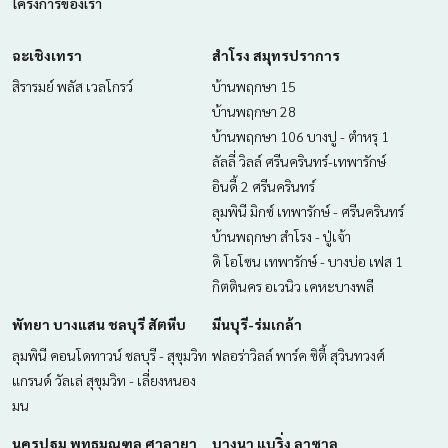
โครงการของเรา
ฉะเชิงเทรา
สำโรง สมุทรปราการ
สิรารมย์ พลัส เวลโกรว์
บ้านพฤกษา 15
บ้านพฤกษา 28
บ้านพฤกษา 106 บางปู - ตำหรุ 1
ลัลลี่ วิลล์ ศรีนครินทร์-เทพารักษ์
อินดี้ 2 ศรีนครินทร์
ลุมพินี มิกซ์ เทพารักษ์ - ศรีนครินทร์
บ้านพฤกษา สำโรง - ปู่เจ้า
ดิ โอโซน เทพารักษ์ - บางบ่อ เฟส 1
กิตตินคร อเวนิว เคหะบางพลี
พัทยา บางแสน ชลบุรี สัตหีบ
มีนบุรี-ร่มเกล้า
ลุมพินี คอนโดทาวน์ ชลบุรี - สุขุมวิท
ฟลอร่าวิลล์ พาร์ค ซิตี้ สุวินทวงศ์
แกรนด์ วัลเล่ สุขุมวิท - เลี่ยงหนอง
มน
นครปฐม พุทธมณฑล ศาลายา
บางนา แบริ่ง ลาซาล