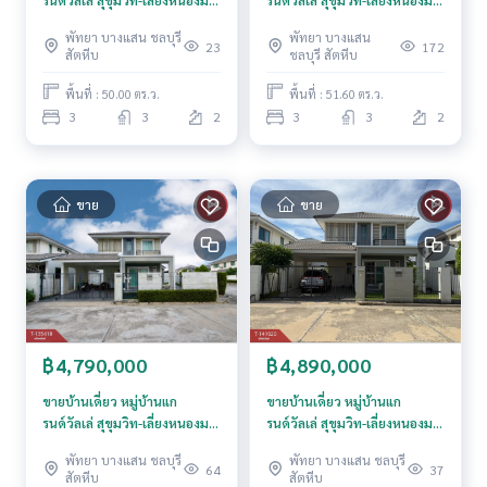
กธนาคาร**
(Grand Valley Sukhumvit-
เหมือง ชลบุรี
**พร้อมอัตราดอกเบี้ยพิเศษ และ วงเงินสูงสุด 90-100% ของราคา
พัทยา บางแสน ชลบุรี
พัทยา บางแสน
Nongmon) ชลบุรี
23
172
ประเมิน**
สัตหีบ
ชลบุรี สัตหีบ
พื้นที่ : 50.00 ตร.ว.
พื้นที่ : 51.60 ตร.ว.
สนใจสอบถามข้อมูลเพิ่มเติม หรือ นัดชมบ้านได้ที่
3
3
2
3
3
2
Tel :
0868300726
นุ่น (รหัสตัวแทน 7068)
Line ID : anusara.t9999
Callcenter :
02-047-4282
ขาย
ขาย
สนใจดูทรัพย์อื่นๆ เพิ่มเติม มากกว่า 3,000 รายการ
www.tb.co.th
The Best Property Agent CO,.LTD. ผู้นำด้านธุรกิจนายหน้า ตัวแ
ทนอสังหาริมทรัพย์ครบวงจร ด้วยความเป็นมืออาชีพ ใช้เทคโนโล
ยี และ นวัตกรรมที่สร้างสรรค์ เพื่อส่งมอบบริการที่ดีที่สุดเพื่อคุณ ใ
฿4,790,000
฿4,890,000
ห้บริการด้าน ซื้อ ขาย เช่า อสังหาริมทรัพย์
ขายบ้านเดี่ยว หมู่บ้านแก
ขายบ้านเดี่ยว หมู่บ้านแก
รนด์วัลเล่ สุขุมวิท-เลี่ยงหนองมน
รนด์วัลเล่ สุขุมวิท-เลี่ยงหนองมน
(Grand Valley Sukhumvit-
(Grand Valley Sukhumvit-
พัทยา บางแสน ชลบุรี
พัทยา บางแสน ชลบุรี
Nongmon) ชลบุรี
Nongmon) ชลบุรี
64
37
สัตหีบ
สัตหีบ