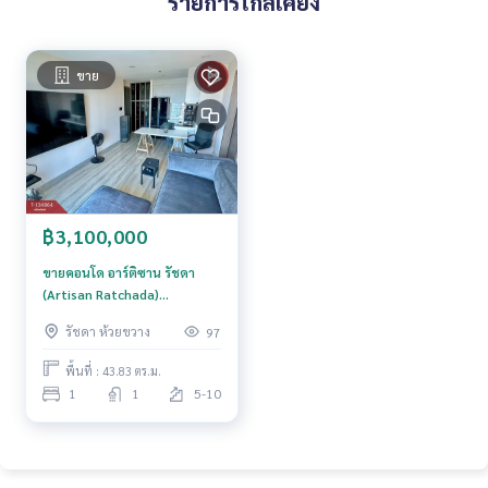
รายการใกล้เคียง
ลงทุนระยะยาว มีโอกาสเติบโตสูง
สิ่งอำนวยความสะดวกครบครัน
ขาย
ฟิตเนสทันสมัย
สระว่ายน้ำขนาดใหญ่
Co-working Space
สวนพักผ่อนสีเขียว
ร้านค้าในโครงการ (ร้านอาหาร / ร้านทำผม / คลินิก / 7-Eleven)
ทำเลศักยภาพ เดินทางสะดวกสุดๆ
฿3,100,000
ใกล้ MRT ศูนย์วัฒนธรรมฯ / ห้วยขวาง / พระราม 9
ขายคอนโด อาร์ติซาน รัชดา
ราคา : 7,400,000 บาท
(Artisan Ratchada)
กรุงเทพมหานคร
รัชดา ห้วยขวาง
97
ลิงค์แผนที่ :
https://maps.google.com/?q=13.76912800,10
0.58279000
พื้นที่ : 43.83 ตร.ม.
1
1
5-10
**เรามีบริการจัดสินเชื่อให้ฟรี พร้อมยินดีให้คำปรึกษา มีให้เลือกทุ
กธนาคาร**
**พร้อมอัตราดอกเบี้ยพิเศษ และ วงเงินสูงสุด 90-100% ของราคา
ประเมิน**