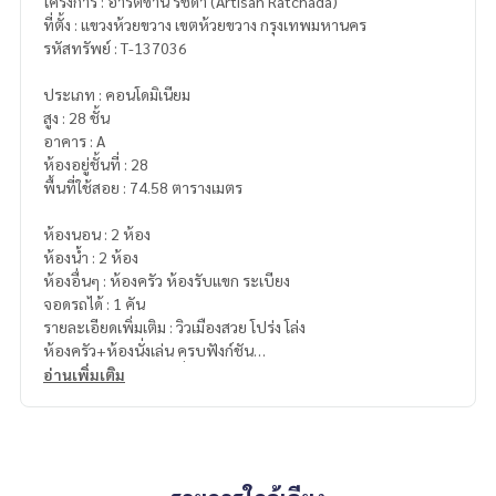
โครงการ : อาร์ติซาน รัชดา (Artisan Ratchada)
ที่ตั้ง : แขวงห้วยขวาง เขตห้วยขวาง กรุงเทพมหานคร
รหัสทรัพย์ : T-137036
ประเภท : คอนโดมิเนียม
สูง : 28 ชั้น
อาคาร : A
ห้องอยู่ชั้นที่ : 28
พื้นที่ใช้สอย : 74.58 ตารางเมตร
ห้องนอน : 2 ห้อง
ห้องน้ำ : 2 ห้อง
ห้องอื่นๆ : ห้องครัว ห้องรับแขก ระเบียง
จอดรถได้ : 1 คัน
รายละเอียดเพิ่มเติม : วิวเมืองสวย โปร่ง โล่ง
ห้องครัว+ห้องนั่งเล่น ครบฟังก์ชัน
เฟอร์นิเจอร์+แอร์+เครื่องใช้ไฟฟ้าครบ พร้อมเข้าอยู่ทันที
อ่านเพิ่มเติม
จุดเด่น
ดีไซน์ทันสมัย หรูหรา น่าอยู่
ความเป็นส่วนตัวสูง เหมาะกับไลฟ์สไตล์คนเมือง
ซื้ออยู่เองก็คุ้ม ปล่อยเช่าก็ได้ผลตอบแทนดี