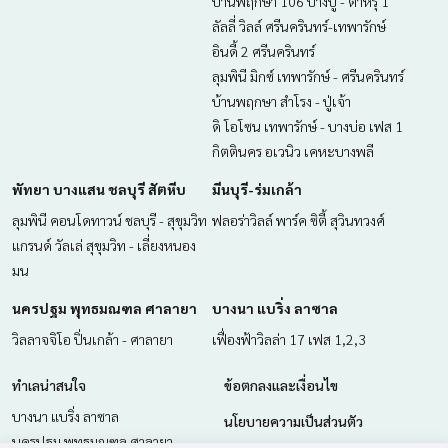
บ้านพฤกษา 106 บางปู - ตำหรุ 1
ลัลลี่ วิลล์ ศรีนครินทร์-เทพารักษ์
อินดี้ 2 ศรีนครินทร์
ลุมพินี มิกซ์ เทพารักษ์ - ศรีนครินทร์
บ้านพฤกษา สำโรง - ปู่เจ้า
ดิ โอโซน เทพารักษ์ - บางบ่อ เฟส 1
กิตตินคร อเวนิว เคหะบางพลี
พัทยา บางแสน ชลบุรี สัตหีบ
มีนบุรี-ร่มเกล้า
ลุมพินี คอนโดทาวน์ ชลบุรี - สุขุมวิท
ฟลอร่าวิลล์ พาร์ค ซิตี้ สุวินทวงศ์
แกรนด์ วัลเล่ สุขุมวิท - เลี่ยงหนอง
มน
นครปฐม พุทธมณฑล ศาลายา
บางนา แบริ่ง ลาซาล
วิลลาจจิโอ ปิ่นเกล้า - ศาลายา
เฟื่องฟ้าวิลล่า 17 เฟส 1,2,3
ทำเลน่าสนใจ
ข้อตกลงและเงื่อนไข
บางนา แบริ่ง ลาซาล
นโยบายความเป็นส่วนตัว
นครปฐม พุทธมณฑล ศาลายา