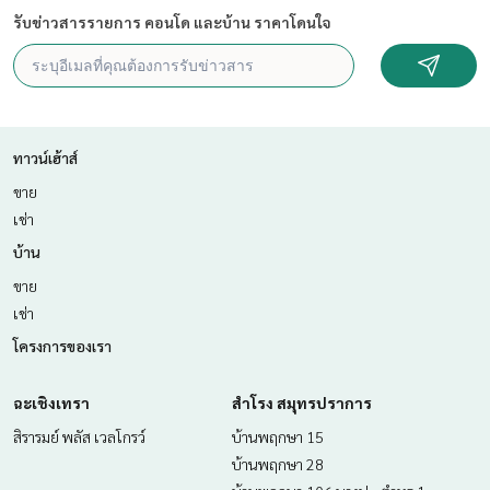
รับข่าวสารรายการ คอนโด และบ้าน ราคาโดนใจ
สนใจสอบถามข้อมูลเพิ่มเติม หรือ นัดชมบ้านได้ที่
Tel :
0638458287
เปรม (รหัสตัวแทน 7148)
Line ID : Winddy1645
Callcenter :
02-047-4282
ทาวน์เฮ้าส์
สนใจดูทรัพย์อื่นๆ เพิ่มเติม มากกว่า 3,000 รายการ
ขาย
www.tb.co.th
เช่า
The Best Property Agent CO,.LTD. ผู้นำด้านธุรกิจนายหน้า ตัวแ
บ้าน
ทนอสังหาริมทรัพย์ครบวงจร ด้วยความเป็นมืออาชีพ ใช้เทคโนโล
ยี และ นวัตกรรมที่สร้างสรรค์ เพื่อส่งมอบบริการที่ดีที่สุดเพื่อคุณ ใ
ขาย
ห้บริการด้าน ซื้อ ขาย เช่า อสังหาริมทรัพย์
เช่า
โครงการของเรา
ฉะเชิงเทรา
สำโรง สมุทรปราการ
สิรารมย์ พลัส เวลโกรว์
บ้านพฤกษา 15
บ้านพฤกษา 28