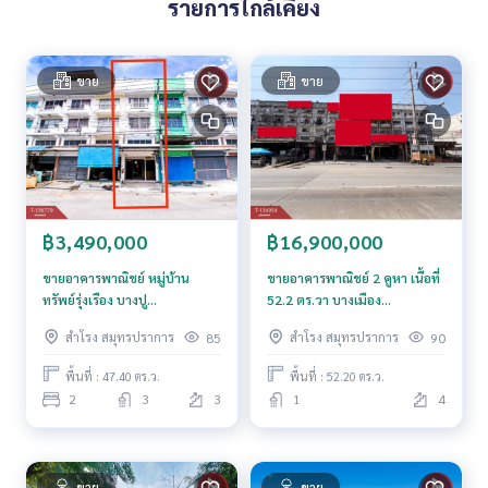
รายการใกล้เคียง
**เรามีบริการจัดสินเชื่อให้ฟรี พร้อมยินดีให้คำปรึกษา มีให้เลือกทุ
กธนาคาร**
**พร้อมอัตราดอกเบี้ยพิเศษ และ วงเงินสูงสุด 90-100% ของราคา
ขาย
ขาย
ประเมิน**
สนใจสอบถามข้อมูลเพิ่มเติม หรือ นัดชมบ้านได้ที่
Tel :
0960459467
เปมิ (รหัสตัวแทน 6335)
Line ID :
0960459467
Tel :
0995400733
ยอด (รหัสตัวแทน 6335-1)
Line ID : Thanawat _1973
฿3,490,000
฿16,900,000
Callcenter :
02-047-4282
ขายอาคารพาณิชย์ หมู่บ้าน
ขายอาคารพาณิชย์ 2 คูหา เนื้อที่
ทรัพย์รุ่งเรือง บางปู
52.2 ตร.วา บางเมือง
สนใจดูทรัพย์อื่นๆ เพิ่มเติม มากกว่า 3,000 รายการ
สมุทรปราการ
สมุทรปราการ
สำโรง สมุทรปราการ
สำโรง สมุทรปราการ
85
90
www.tb.co.th
พื้นที่ : 47.40 ตร.ว.
พื้นที่ : 52.20 ตร.ว.
The Best Property Agent CO,.LTD. ผู้นำด้านธุรกิจนายหน้า ตัวแ
2
3
3
1
4
ทนอสังหาริมทรัพย์ครบวงจร ด้วยความเป็นมืออาชีพ ใช้เทคโนโล
ยี และ นวัตกรรมที่สร้างสรรค์ เพื่อส่งมอบบริการที่ดีที่สุดเพื่อคุณ ใ
ห้บริการด้าน ซื้อ ขาย เช่า อสังหาริมทรัพย์
ขาย
ขาย