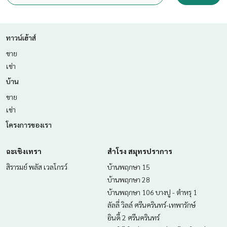
ทาวน์เฮ้าส์
ขาย
เช่า
บ้าน
ขาย
เช่า
โครงการของเรา
ฉะเชิงเทรา
สำโรง สมุทรปราการ
สิรารมย์ พลัส เวลโกรว์
บ้านพฤกษา 15
บ้านพฤกษา 28
บ้านพฤกษา 106 บางปู - ตำหรุ 1
ลัลลี่ วิลล์ ศรีนครินทร์-เทพารักษ์
อินดี้ 2 ศรีนครินทร์