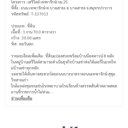
โครงการ : เสรีวิลล์ เทพารักษ์ กม.25
ที่ตั้ง : ถนน เทพารักษ์ ต.บางเสาธง อ.บางเสาธง จ.สมุทรปราการ
รหัสทรัพย์ : T-137013
ประเภท : ที่ดิน
เนื้อที่ : 1 งาน 70.0 ตารางวา
กว้าง : 30.00 เมตร
ทิศ : ตะวันตก
รายละเอียดเพิ่มเติม : ที่ดินแปลงสวยพร้อมบ้านน็อคดาวน์ 8 หลัง
ในหมู่บ้านเสรีวิลล์สามารถดำเนินธุรกิจบ้านเช่าต่อได้เลยรีโนเวทให
ม่บ้านเช่าทุกหลัง
จอดรถได้เดินทางสะดวกโดยถนนบางนาตราดถนนเทพารักษ์ สุขุม
วิทสายเก่า
ใกล้แหล่งชุมชนเช่นโรงพยาบาลโรงเรียนห้างสรรพสินค้าตลาดสดส
ถานที่ราชการน้ำไม่ท่วม
อ่านเพิ่มเติม
ราคา : 6,600,000 บาท
ลิงค์แผนที่ :
https://maps.google.com/?q=13.56165300,10
0.81256200