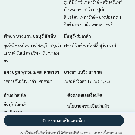
ลุมพินี มิกซ์ เทพารักษ์ - ศรีนครินทร์
บ้านพฤกษา สำโรง - ปู่เจ้า
ดิ โอโซน เทพารักษ์ - บางบ่อ เฟส 1
กิตตินคร อเวนิว เคหะบางพลี
พัทยา บางแสน ชลบุรี สัตหีบ
มีนบุรี-ร่มเกล้า
ลุมพินี คอนโดทาวน์ ชลบุรี - สุขุมวิท
ฟลอร่าวิลล์ พาร์ค ซิตี้ สุวินทวงศ์
แกรนด์ วัลเล่ สุขุมวิท - เลี่ยงหนอง
มน
นครปฐม พุทธมณฑล ศาลายา
บางนา แบริ่ง ลาซาล
วิลลาจจิโอ ปิ่นเกล้า - ศาลายา
เฟื่องฟ้าวิลล่า 17 เฟส 1,2,3
ทำเลน่าสนใจ
ข้อตกลงและเงื่อนไข
มีนบุรี-ร่มเกล้า
นโยบายความเป็นส่วนตัว
ฉะเชิงเทรา
เกี่ยวกับเรา
บางนา แบริ่ง ลาซาล
รับทราบและปิดแถบนี้ลง
พัทยา บางแสน ชลบุรี สัตหีบ
วิธีการฝากขาย-เช่า
เราใช้คุกกี้เพื่อให้ท่านได้ข้อมูลที่ต้องการ แสดงเนื้อหาและ
นครปฐม พุทธมณฑล ศาลายา