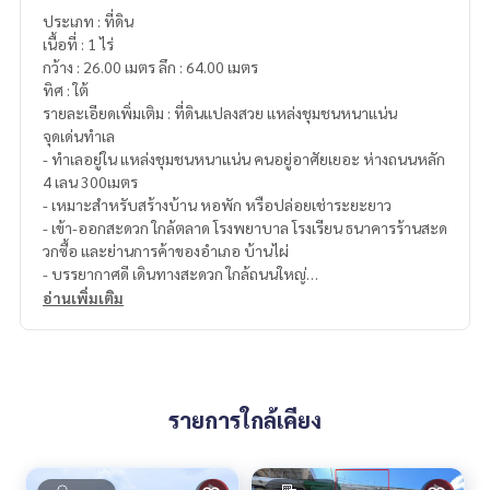
ประเภท : ที่ดิน
เนื้อที่ : 1 ไร่
กว้าง : 26.00 เมตร ลึก : 64.00 เมตร
ทิศ : ใต้
รายละเอียดเพิ่มเติม : ที่ดินแปลงสวย แหล่งชุมชนหนาแน่น
จุดเด่นทำเล
- ทำเลอยู่ใน แหล่งชุมชนหนาแน่น คนอยู่อาศัยเยอะ ห่างถนนหลัก
4 เลน 300เมตร
- เหมาะสำหรับสร้างบ้าน หอพัก หรือปล่อยเช่าระยะยาว
- เข้า-ออกสะดวก ใกล้ตลาด โรงพยาบาล โรงเรียน ธนาคารร้านสะด
วกซื้อ และย่านการค้าของอำเภอ บ้านไผ่
- บรรยากาศดี เดินทางสะดวก ใกล้ถนนใหญ่
อ่านเพิ่มเติม
สถานที่ใกล้เคียง
- ตลาดเทศบาล อ.บ้านไผ่ 5 นาที
- โรงเรียนประจำอำเภอบ้านไผ่ 5 นาที
- Makro Lotus เพียง 15 นาที
- Big C เพียง 15 นาที
รายการใกล้เคียง
- โรงพยาบาลบ้านไผ่ 10 นาที
- สถานีตำรวจบ้านไผ่ 10 นาที
- สถานีรถไฟบ้านไผ่ 15 นาที