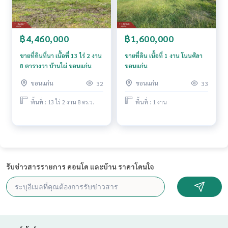
สนใจดูทรัพย์อื่นๆ เพิ่มเติม มากกว่า 3,000 รายการ
www.tb.co.th
The Best Property Agent CO,.LTD. ผู้นำด้านธุรกิจนายหน้า ตัวแ
฿4,460,000
฿1,600,000
ทนอสังหาริมทรัพย์ครบวงจร ด้วยความเป็นมืออาชีพ ใช้เทคโนโล
ยี และ นวัตกรรมที่สร้างสรรค์ เพื่อส่งมอบบริการที่ดีที่สุดเพื่อคุณ ใ
ขายที่ดินที่นา เนื้อที่ 13 ไร่ 2 งาน
ขายที่ดิน เนื้อที่ 1 งาน โนนศิลา
8 ตารางวา บ้านไผ่ ขอนแก่น
ขอนแก่น
ห้บริการด้าน ซื้อ ขาย เช่า อสังหาริมทรัพย์
ขอนแก่น
ขอนแก่น
32
33
พื้นที่ : 13 ไร่ 2 งาน 8 ตร.ว.
พื้นที่ : 1 งาน
รับข่าวสารรายการ คอนโด และบ้าน ราคาโดนใจ