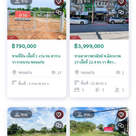
ขาย
ขาย
- แม็คโคร, โลตัส 5กม.
- บิ๊กซี 5กม.
เหมาะสำหรับนักลงทุน และผู้ที่มองหาที่ดินแปลงงามในโซนบ้านไ
ผ่
ราคา : 1,999,900 บาท
฿3,999,000
฿790,000
ลิงค์แผนที่ :
https://maps.google.com/?q=16.07713837,10
2.73289885
ขายอาคารพาณิชย์ ซ.มิตรภาพ
ขายที่ดิน เนื้อที่ 3 งาน 96 ตาราง
27 เนื้อที่ 22.4 ตร.วา ศิลา
วา กระนวน ขอนแก่น
**เรามีบริการจัดสินเชื่อให้ฟรี พร้อมยินดีให้คำปรึกษา มีให้เลือกทุ
ขอนแก่น
ขอนแก่น
ขอนแก่น
2
27
กธนาคาร**
**พร้อมอัตราดอกเบี้ยพิเศษ และ วงเงินสูงสุด 90-100% ของราคา
พื้นที่ : 22.40 ตร.ว.
พื้นที่ : 3 งาน 96 ตร.ว.
ประเมิน**
3
3
3
สนใจสอบถามข้อมูลเพิ่มเติม หรือ นัดชมบ้านได้ที่
Tel :
0989546524
อัคร (รหัสตัวแทน 7191)
Line ID : Yaak87
ขาย
ขาย
Callcenter :
02-047-4282