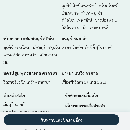
ลุมพินี มิกซ์ เทพารักษ์ - ศรีนครินทร์
บ้านพฤกษา สำโรง - ปู่เจ้า
ดิ โอโซน เทพารักษ์ - บางบ่อ เฟส 1
กิตตินคร อเวนิว เคหะบางพลี
พัทยา บางแสน ชลบุรี สัตหีบ
มีนบุรี-ร่มเกล้า
ลุมพินี คอนโดทาวน์ ชลบุรี - สุขุมวิท
ฟลอร่าวิลล์ พาร์ค ซิตี้ สุวินทวงศ์
แกรนด์ วัลเล่ สุขุมวิท - เลี่ยงหนอง
มน
นครปฐม พุทธมณฑล ศาลายา
บางนา แบริ่ง ลาซาล
วิลลาจจิโอ ปิ่นเกล้า - ศาลายา
เฟื่องฟ้าวิลล่า 17 เฟส 1,2,3
ทำเลน่าสนใจ
ข้อตกลงและเงื่อนไข
มีนบุรี-ร่มเกล้า
นโยบายความเป็นส่วนตัว
นครปฐม พุทธมณฑล ศาลายา
เกี่ยวกับเรา
พัทยา บางแสน ชลบุรี สัตหีบ
รับทราบและปิดแถบนี้ลง
บางนา แบริ่ง ลาซาล
วิธีการฝากขาย-เช่า