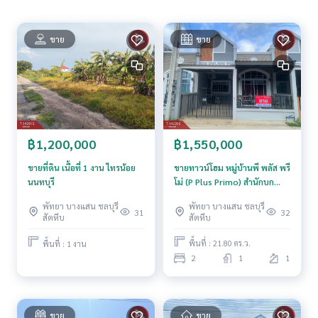
**เรามีบริการจัดสินเชื่อให้ฟรี พร้อมยินดีให้คำปรึกษา มีให้เลือกทุ
กธนาคาร**
**พร้อมอัตราดอกเบี้ยพิเศษ และ วงเงินสูงสุด 90-100% ของราคา
ขาย
ขาย
ประเมิน**
สนใจสอบถามข้อมูลเพิ่มเติม หรือ นัดชมบ้านได้ที่
Tel :
0957680684
โบ๊ต (รหัสตัวแทน 7334)
Line ID :
0957680684
Tel :
0955288947
บี (รหัสตัวแทน 7334-1)
Line ID : beearis
฿1,550,000
฿1,200,000
Callcenter :
02-047-4282
ขายทาวน์โฮม หมู่บ้านพี พลัส พรี
ขายที่ดิน เนื้อที่ 1 งาน ไทรน้อย
โม่ (P Plus Primo) สำนักบก
นนทบุรี
สนใจดูทรัพย์อื่นๆ เพิ่มเติม มากกว่า 3,000 รายการ
ชลบุรี
พัทยา บางแสน ชลบุรี
พัทยา บางแสน ชลบุรี
www.tb.co.th
32
31
สัตหีบ
สัตหีบ
The Best Property Agent CO,.LTD. ผู้นำด้านธุรกิจนายหน้า ตัวแ
พื้นที่ : 21.80 ตร.ว.
พื้นที่ : 1 งาน
ทนอสังหาริมทรัพย์ครบวงจร ด้วยความเป็นมืออาชีพ ใช้เทคโนโล
2
1
1
ยี และ นวัตกรรมที่สร้างสรรค์ เพื่อส่งมอบบริการที่ดีที่สุดเพื่อคุณ ใ
ห้บริการด้าน ซื้อ ขาย เช่า อสังหาริมทรัพย์
ขาย
ขาย