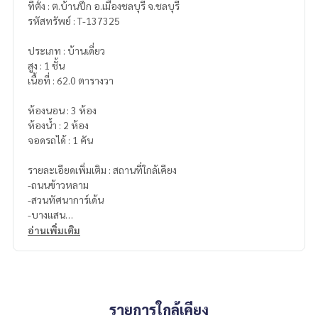
ที่ตั้ง : ต.บ้านปึก อ.เมืองชลบุรี จ.ชลบุรี
รหัสทรัพย์ : T-137325
ประเภท : บ้านเดี่ยว
สูง : 1 ชั้น
เนื้อที่ : 62.0 ตารางวา
ห้องนอน : 3 ห้อง
ห้องน้ำ : 2 ห้อง
จอดรถได้ : 1 คัน
รายละเอียดเพิ่มเติม : สถานที่ใกล้เคียง
-ถนนข้าวหลาม
-สวนทัศนาการ์เด้น
-บางแสน
อ่านเพิ่มเติม
ราคา : 2,950,000 บาท
ลิงค์แผนที่ :
https://maps.google.com/?q=13.29901055,10
0.93257399
รายการใกล้เคียง