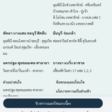
ลุมพินี มิกซ์ เทพารักษ์ - ศรีนครินทร์
บ้านพฤกษา สำโรง - ปู่เจ้า
ดิ โอโซน เทพารักษ์ - บางบ่อ เฟส 1
กิตตินคร อเวนิว เคหะบางพลี
พัทยา บางแสน ชลบุรี สัตหีบ
มีนบุรี-ร่มเกล้า
ลุมพินี คอนโดทาวน์ ชลบุรี - สุขุมวิท
ฟลอร่าวิลล์ พาร์ค ซิตี้ สุวินทวงศ์
แกรนด์ วัลเล่ สุขุมวิท - เลี่ยงหนอง
มน
นครปฐม พุทธมณฑล ศาลายา
บางนา แบริ่ง ลาซาล
วิลลาจจิโอ ปิ่นเกล้า - ศาลายา
เฟื่องฟ้าวิลล่า 17 เฟส 1,2,3
ทำเลน่าสนใจ
ข้อตกลงและเงื่อนไข
นครปฐม พุทธมณฑล ศาลายา
นโยบายความเป็นส่วนตัว
ฉะเชิงเทรา
เกี่ยวกับเรา
มีนบุรี-ร่มเกล้า
รับทราบและปิดแถบนี้ลง
พัทยา บางแสน ชลบุรี สัตหีบ
วิธีการฝากขาย-เช่า