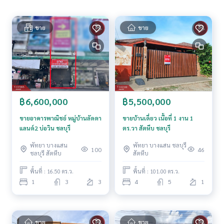
**เรามีบริการจัดสินเชื่อให้ฟรี พร้อมยินดีให้คำปรึกษา มีให้เลือกทุ
กธนาคาร**
**พร้อมอัตราดอกเบี้ยพิเศษ และ วงเงินสูงสุด 90-100% ของราคา
ขาย
ขาย
ประเมิน**
สนใจสอบถามข้อมูลเพิ่มเติม หรือ นัดชมบ้านได้ที่
Tel :
0957680684
โบ๊ต (รหัสตัวแทน 7334)
Line ID :
0957680684
Tel :
0955288947
บี (รหัสตัวแทน 7334-1)
Line ID : beearis
฿6,600,000
฿5,500,000
Callcenter :
02-047-4282
ขายอาคารพาณิชย์ หมู่บ้านลัดดา
ขายบ้านเดี่ยว เนื้อที่ 1 งาน 1
แลนด์2 บ่อวิน ชลบุรี
ตร.วา สัตหีบ ชลบุรี
สนใจดูทรัพย์อื่นๆ เพิ่มเติม มากกว่า 3,000 รายการ
พัทยา บางแสน
พัทยา บางแสน ชลบุรี
www.tb.co.th
100
46
ชลบุรี สัตหีบ
สัตหีบ
The Best Property Agent CO,.LTD. ผู้นำด้านธุรกิจนายหน้า ตัวแ
พื้นที่ : 16.50 ตร.ว.
พื้นที่ : 101.00 ตร.ว.
ทนอสังหาริมทรัพย์ครบวงจร ด้วยความเป็นมืออาชีพ ใช้เทคโนโล
1
3
3
4
5
1
ยี และ นวัตกรรมที่สร้างสรรค์ เพื่อส่งมอบบริการที่ดีที่สุดเพื่อคุณ ใ
ห้บริการด้าน ซื้อ ขาย เช่า อสังหาริมทรัพย์
ขาย
ขาย