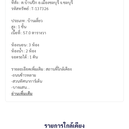
ที่ตั้ง : ต.บ้านปึก อ.เมืองชลบุรี จ.ชลบุรี
รหัสทรัพย์ : T-137326
ประเภท : บ้านเดี่ยว
สูง : 1 ชั้น
เนื้อที่ : 57.0 ตารางวา
ห้องนอน : 3 ห้อง
ห้องน้ำ : 2 ห้อง
จอดรถได้ : 1 คัน
รายละเอียดเพิ่มเติม : สถานที่ใกล้เคียง
-ถนนข้าวหลาม
-สวนทัศนาการ์เด้น
-บางแสน
อ่านเพิ่มเติม
ราคา : 2,950,000 บาท
ลิงค์แผนที่ :
https://maps.google.com/?q=13.29892599,10
0.93237062
รายการใกล้เคียง