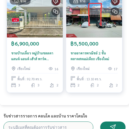
ขาย
ขาย
฿6,900,000
฿5,500,000
ขายบ้านเดี่ยว หมู่บ้านชลลดา
ขายอาคารพาณิชย์ 2 ชั้น
แลนด์ แอนด์ เฮ้าส์ พาร์ค
ตลาดสดแม่เหียะ เชียงใหม่
(Chollada Land and House
เชียงใหม่
เชียงใหม่
16
17
Park) เชียงใหม่
พื้นที่ : 92.70 ตร.ว.
พื้นที่ : 13.10 ตร.ว.
3
3
2
2
2
2
รับข่าวสารรายการ คอนโด และบ้าน ราคาโดนใจ