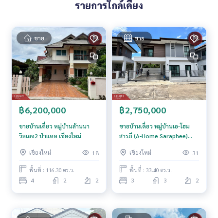
96880600
รายการใกล้เคียง
**เรามีบริการจัดสินเชื่อให้ฟรี พร้อมยินดีให้คำปรึกษา มีให้เลือกทุ
กธนาคาร**
ขาย
ขาย
**พร้อมอัตราดอกเบี้ยพิเศษ และ วงเงินสูงสุด 90-100% ของราคา
ประเมิน**
สนใจสอบถามข้อมูลเพิ่มเติม หรือ นัดชมบ้านได้ที่
Tel :
0894350422
บอย (รหัสตัวแทน 3206)
Line ID : puttisaninta
฿6,200,000
฿2,750,000
Callcenter :
02-047-4282
ขายบ้านเดี่ยว หมู่บ้านล้านนา
ขายบ้านเดี่ยว หมู่บ้านเอ-โฮม
สนใจดูทรัพย์อื่นๆ เพิ่มเติม มากกว่า 3,000 รายการ
วิลเลจ2 ป่าแดด เชียงใหม่
สารภี (A-Home Saraphee)
www.tb.co.th
เชียงใหม่
เชียงใหม่
เชียงใหม่
18
31
The Best Property Agent CO,.LTD. ผู้นำด้านธุรกิจนายหน้า ตัวแ
พื้นที่ : 116.30 ตร.ว.
พื้นที่ : 33.40 ตร.ว.
ทนอสังหาริมทรัพย์ครบวงจร ด้วยความเป็นมืออาชีพ ใช้เทคโนโล
4
2
2
3
3
2
ยี และ นวัตกรรมที่สร้างสรรค์ เพื่อส่งมอบบริการที่ดีที่สุดเพื่อคุณ ใ
ห้บริการด้าน ซื้อ ขาย เช่า อสังหาริมทรัพย์