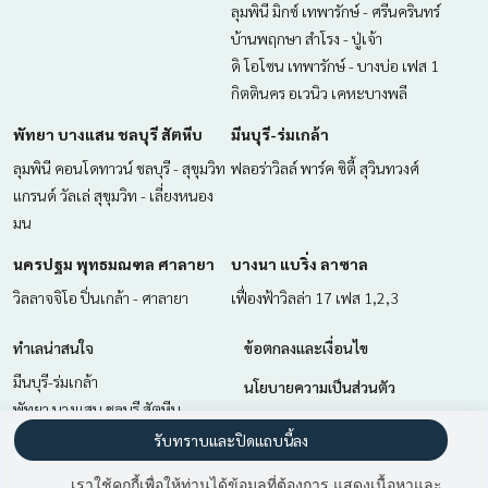
ลุมพินี มิกซ์ เทพารักษ์ - ศรีนครินทร์
บ้านพฤกษา สำโรง - ปู่เจ้า
ดิ โอโซน เทพารักษ์ - บางบ่อ เฟส 1
กิตตินคร อเวนิว เคหะบางพลี
พัทยา บางแสน ชลบุรี สัตหีบ
มีนบุรี-ร่มเกล้า
ลุมพินี คอนโดทาวน์ ชลบุรี - สุขุมวิท
ฟลอร่าวิลล์ พาร์ค ซิตี้ สุวินทวงศ์
แกรนด์ วัลเล่ สุขุมวิท - เลี่ยงหนอง
มน
นครปฐม พุทธมณฑล ศาลายา
บางนา แบริ่ง ลาซาล
วิลลาจจิโอ ปิ่นเกล้า - ศาลายา
เฟื่องฟ้าวิลล่า 17 เฟส 1,2,3
ทำเลน่าสนใจ
ข้อตกลงและเงื่อนไข
มีนบุรี-ร่มเกล้า
นโยบายความเป็นส่วนตัว
พัทยา บางแสน ชลบุรี สัตหีบ
เกี่ยวกับเรา
ฉะเชิงเทรา
รับทราบและปิดแถบนี้ลง
สำโรง สมุทรปราการ
วิธีการฝากขาย-เช่า
เราใช้คุกกี้เพื่อให้ท่านได้ข้อมูลที่ต้องการ แสดงเนื้อหาและ