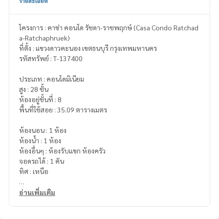
รายละเอียด
โครงการ : คาซ่า คอนโด รัชดา-ราชพฤกษ์ (Casa Condo Ratchad
a-Ratchaphruek)
ที่ตั้ง : แขวงดาวคะนอง เขตธนบุรี กรุงเทพมหานคร
รหัสทรัพย์ : T-137400
ประเภท : คอนโดมิเนียม
สูง : 28 ชั้น
ห้องอยู่ชั้นที่ : 8
พื้นที่ใช้สอย : 35.09 ตารางเมตร
ห้องนอน : 1 ห้อง
ห้องน้ำ : 1 ห้อง
ห้องอื่นๆ : ห้องรับแขก ห้องครัว
จอดรถได้ : 1 คัน
ทิศ : เหนือ
รายละเอียดเพิ่มเติม :
อ่านเพิ่มเติม
คอนโดทำเลเทพติด BTS ตลาดพลู
ใกล้ เดอะมอลล์ท่าพระ