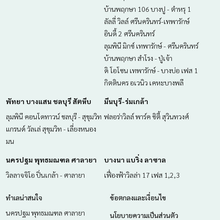
บ้านพฤกษา 106 บางปู - ตำหรุ 1
-มหาวิทยาลัยสยาม 2.6
ลัลลี่ วิลล์ ศรีนครินทร์-เทพารักษ์
ราคา : 2,850,000 บาท
อินดี้ 2 ศรีนครินทร์
ลุมพินี มิกซ์ เทพารักษ์ - ศรีนครินทร์
ลิงค์แผนที่ :
https://maps.google.com/?q=13.71364912,10
บ้านพฤกษา สำโรง - ปู่เจ้า
0.47625641
ดิ โอโซน เทพารักษ์ - บางบ่อ เฟส 1
**เรามีบริการจัดสินเชื่อให้ฟรี พร้อมยินดีให้คำปรึกษา มีให้เลือกทุ
กิตตินคร อเวนิว เคหะบางพลี
กธนาคาร**
พัทยา บางแสน ชลบุรี สัตหีบ
มีนบุรี-ร่มเกล้า
**พร้อมอัตราดอกเบี้ยพิเศษ และ วงเงินสูงสุด 90-100% ของราคา
ประเมิน**
ลุมพินี คอนโดทาวน์ ชลบุรี - สุขุมวิท
ฟลอร่าวิลล์ พาร์ค ซิตี้ สุวินทวงศ์
แกรนด์ วัลเล่ สุขุมวิท - เลี่ยงหนอง
สนใจสอบถามข้อมูลเพิ่มเติม หรือ นัดชมบ้านได้ที่
มน
Tel :
0645428456
ตาล (รหัสตัวแทน 4905)
Line ID :
0813569461
นครปฐม พุทธมณฑล ศาลายา
บางนา แบริ่ง ลาซาล
วิลลาจจิโอ ปิ่นเกล้า - ศาลายา
เฟื่องฟ้าวิลล่า 17 เฟส 1,2,3
Callcenter :
02-047-4282
สนใจดูทรัพย์อื่นๆ เพิ่มเติม มากกว่า 3,000 รายการ
ทำเลน่าสนใจ
ข้อตกลงและเงื่อนไข
www.tb.co.th
นครปฐม พุทธมณฑล ศาลายา
นโยบายความเป็นส่วนตัว