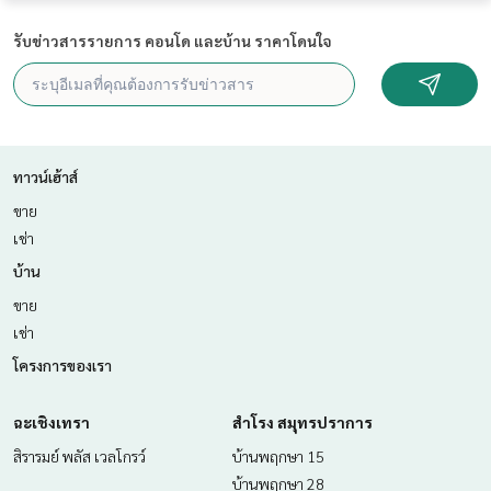
สภาพแวดล้อมดี เดินทางสะดวก
รับข่าวสารรายการ คอนโด และบ้าน ราคาโดนใจ
สิ่งอำนวยความสะดวก
สระว่ายน้ำ
ฟิตเนส (วิวรถไฟฟ้า)
ซาวน์หน้า
Library
ห้องซัก-อบผ้า
ทาวน์เฮ้าส์
ตู้อาหารและน้ำดื่มมากมาย
ขาย
เช่า
สถานที่ใกล้เคียง
-BTS ตลาดพลู 30 เมตร
บ้าน
-เดอะมอลล์ท่าพระ 0.3 กม.
ขาย
-BTS ราชพฤกษ์ 0.4 กม.
-BTS วุฒากาศ 0.8 กม.
เช่า
-โรงพยาบาลสมเด็จพระปิ่นเกล้า 1.2 กม.
โครงการของเรา
-โรงพยาบาลสมิติเวชธนบุรี 1.4 กม.
-โรงพยาบาลกรุงธน 1 1.5กม.
ฉะเชิงเทรา
-โรงพยาบาลพญาไท 3 1.7กม.
สำโรง สมุทรปราการ
-บิ๊กซีดาวคะนอง 1.8กม.
สิรารมย์ พลัส เวลโกรว์
บ้านพฤกษา 15
-มหาวิทยาลัยราชภัฏสมเด็จเจ้าพระยา 2.5 กม.
บ้านพฤกษา 28
-มหาวิทยาลัยราชภัฎธนบุรี 2.6 กม.