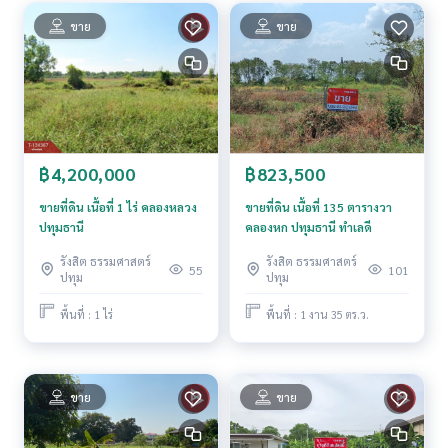
ขาย
ขาย
สนใจสอบถามข้อมูลเพิ่มเติม หรือ นัดชมบ้านได้ที่
Tel :
0987452425
จอย (รหัสตัวแทน 4713)
Line ID :
0987452425
Callcenter :
02-047-4282
สนใจดูทรัพย์อื่นๆ เพิ่มเติม มากกว่า 3,000 รายการ
฿4,200,000
฿823,500
www.tb.co.th
ขายที่ดิน เนื้อที่ 1 ไร่ คลองหลวง
ขายที่ดิน เนื้อที่ 135 ตารางวา
The Best Property Agent CO,.LTD. ผู้นำด้านธุรกิจนายหน้า ตัวแ
ปทุมธานี
คลองหก ปทุมธานี ทำเลดี
ทนอสังหาริมทรัพย์ครบวงจร ด้วยความเป็นมืออาชีพ ใช้เทคโนโล
รังสิต ธรรมศาสตร์
รังสิต ธรรมศาสตร์
ยี และ นวัตกรรมที่สร้างสรรค์ เพื่อส่งมอบบริการที่ดีที่สุดเพื่อคุณ ใ
55
101
ปทุม
ปทุม
ห้บริการด้าน ซื้อ ขาย เช่า อสังหาริมทรัพย์
พื้นที่ : 1 ไร่
พื้นที่ : 1 งาน 35 ตร.ว.
ขาย
ขาย