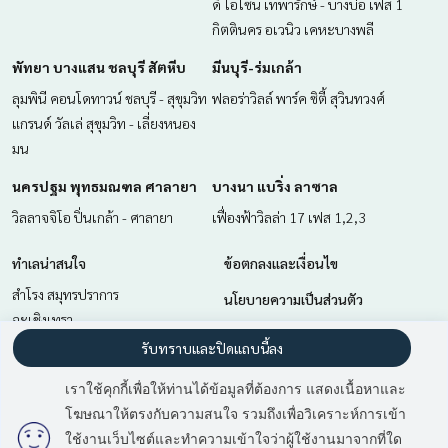
ดิ โอโซน เทพารักษ์ - บางบ่อ เฟส 1
กิตตินคร อเวนิว เคหะบางพลี
พัทยา บางแสน ชลบุรี สัตหีบ
มีนบุรี-ร่มเกล้า
ลุมพินี คอนโดทาวน์ ชลบุรี - สุขุมวิท
ฟลอร่าวิลล์ พาร์ค ซิตี้ สุวินทวงศ์
แกรนด์ วัลเล่ สุขุมวิท - เลี่ยงหนอง
มน
นครปฐม พุทธมณฑล ศาลายา
บางนา แบริ่ง ลาซาล
วิลลาจจิโอ ปิ่นเกล้า - ศาลายา
เฟื่องฟ้าวิลล่า 17 เฟส 1,2,3
ทำเลน่าสนใจ
ข้อตกลงและเงื่อนไข
สำโรง สมุทรปราการ
นโยบายความเป็นส่วนตัว
ฉะเชิงเทรา
เกี่ยวกับเรา
นครปฐม พุทธมณฑล ศาลายา
รับทราบและปิดแถบนี้ลง
บางนา แบริ่ง ลาซาล
วิธีการฝากขาย-เช่า
เราใช้คุกกี้เพื่อให้ท่านได้ข้อมูลที่ต้องการ แสดงเนื้อหาและ
มีนบุรี-ร่มเกล้า
ติดต่อ
โฆษณาให้ตรงกับความสนใจ รวมถึงเพื่อวิเคราะห์การเข้า
มี
2
คนกำลังดูประกาศนี้
พัทยา บางแสน ชลบุรี สัตหีบ
ใช้งานเว็บไซต์และทำความเข้าใจว่าผู้ใช้งานมาจากที่ใด