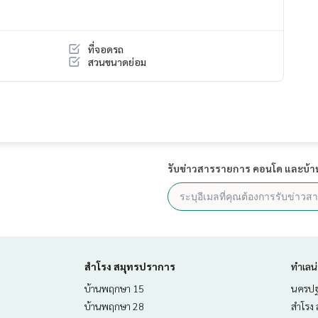
ที่จอดรถ
สวนขนาดย่อม
รับข่าวสารรายการ คอนโด และบ้า
5 กม.) มทร.รัตนโกสินทร์ ศาลายา (2.7 กม.)
จนาภิเษก ม.มหิดล (2.7 กม.) รพ.พุทธมณฑล (3.3 กม.)
สำโรง สมุทรปราการ
ทำเลน
บ้านพฤกษา 15
นครปฐ
977448,100.29491678
บ้านพฤกษา 28
สำโรง 