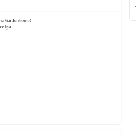
sana Gardenhome)
นครปฐม
 จอดรถฝั่งตรงข้ามได้ จอดรถหน้าบ้านได้ สภาพบ้านใหม่ อายุบ้าน
ู