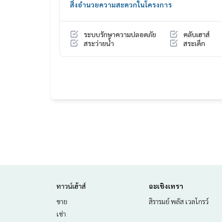
สิ่งอำนวยความสะดวกในโครงการ
ของแถม
แอร์ 4 ตัว
เฟอร์นิเจอร์ห้องนอน 3 ห้อง
ระบบรักษาความปลอดภัย
คลับเฮาส์
ครัวบิวอิน
สระว่ายน้ำ
สระเด็ก
ผ้าม่านทั้งหลัง
ปั๊มน้ำแทงก์น้ำ
สถานที่สำคัญใกล้เคียง
7-Eleven (0.8 กม.)
มินิบิ๊กซี บางจากพุทธมณฑลสาย 5 (1.4 กม.)
ซีเจซูเปอร์มาร์เก็ต ดอนหวาย (1.7 กม.)
รร.นานาชาติเซนต์อัลฟอนโซ (1.
ม.มหิดล ศาลายา (3.4 กม.)
ศูนย์การแพทย์กาญ
เทสโก้โลตัส ศาลายา (1.5 กม.)
เซ็นทรัล ศาลายา (3.2 กม.)
ราคา : 3,900,000 บาท
ทาวน์เฮ้าส์
ฉะเชิงเทรา
ขาย
สิรารมย์ พลัส เวลโกรว์
ลิงค์แผนที่ :
https://maps.google.com/?q=13.76
เช่า