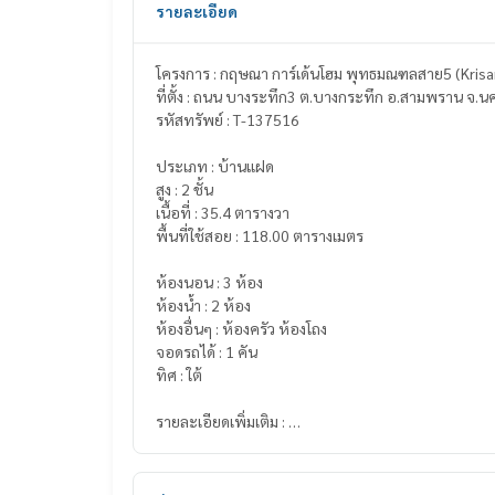
รายละเอียด
โครงการ : กฤษณา การ์เด้นโฮม พุทธมณฑลสาย5 (Kri
ที่ตั้ง : ถนน บางระทึก3 ต.บางกระทึก อ.สามพราน จ.
รหัสทรัพย์ : T-137516
ประเภท : บ้านแฝด
สูง : 2 ชั้น
เนื้อที่ : 35.4 ตารางวา
พื้นที่ใช้สอย : 118.00 ตารางเมตร
ห้องนอน : 3 ห้อง
ห้องน้ำ : 2 ห้อง
ห้องอื่นๆ : ห้องครัว ห้องโถง
จอดรถได้ : 1 คัน
ทิศ : ใต้
รายละเอียดเพิ่มเติม :
บ้านแฝดเงียบสงบ หน้าบ้านไม่ชนใคร หันหน้าหากำแพง
4 ปี สร้างด้วยอิฐแดง แข็งแรง บ้านสไตน์คลาสสิค สวยหร