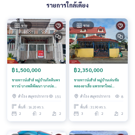
ประเมิน**
รายการใกล้เคียง
สนใจสอบถามข้อมูลเพิ่มเติม หรือ นัดชมบ้านได้ที่
Tel :
0638264569
ตาล (รหัสตัวแทน 7571)
ขาย
ขาย
Line ID :
0638264569
Callcenter :
02-047-4282
สนใจดูทรัพย์อื่นๆ เพิ่มเติม มากกว่า 3,000 รายการ
www.tb.co.th
฿1,500,000
฿2,350,000
The Best Property Agent CO,.LTD. ผู้นำด้านธุรกิจนายหน้า ตัวแ
ทนอสังหาริมทรัพย์ครบวงจร ด้วยความเป็นมืออาชีพ ใช้เทคโนโล
ขายทาวน์เฮ้าส์ หมู่บ้านกิตตินคร
ขายทาวน์เฮ้าส์ หมู่บ้านเด่นชัย
ยี และ นวัตกรรมที่สร้างสรรค์ เพื่อส่งมอบบริการที่ดีที่สุดเพื่อคุณ ใ
ทาวน์ บางพลีพัฒนา บางบ่อ
คลองอาเสี่ย แพรกษาใหม่
ห้บริการด้าน ซื้อ ขาย เช่า อสังหาริมทรัพย์
สมุทรปราการ
สมุทรปราการ
สำโรง สมุทรปราการ
สำโรง สมุทรปราการ
151
8
พื้นที่ : 16.20 ตร.ว.
พื้นที่ : 31.90 ตร.ว.
2
2
2
3
2
2