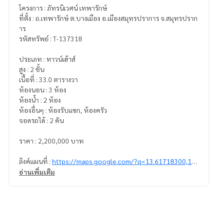
โครงการ : ภัทรนิเวศน์ เทพารักษ์
ที่ตั้ง : ถ.เทพารักษ์ ต.บางเมือง อ.เมืองสมุทรปราการ จ.สมุทรปราก
าร
รหัสทรัพย์ : T-137318
ประเภท : ทาวน์เฮ้าส์
สูง : 2 ชั้น
เนื้อที่ : 33.0 ตารางวา
ห้องนอน : 3 ห้อง
ห้องน้ำ : 2 ห้อง
ห้องอื่นๆ : ห้องรับแขก, ห้องครัว
จอดรถได้ : 2 คัน
ราคา : 2,200,000 บาท
ลิงค์แผนที่ :
https://maps.google.com/?q=13.61718300,10
0.62831100
อ่านเพิ่มเติม
**เรามีบริการจัดสินเชื่อให้ฟรี พร้อมยินดีให้คำปรึกษา มีให้เลือกทุ
กธนาคาร**
**พร้อมอัตราดอกเบี้ยพิเศษ และ วงเงินสูงสุด 90-100% ของราคา