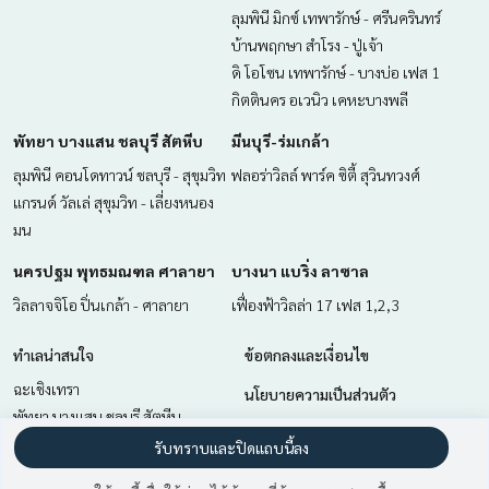
ลุมพินี มิกซ์ เทพารักษ์ - ศรีนครินทร์
บ้านพฤกษา สำโรง - ปู่เจ้า
ดิ โอโซน เทพารักษ์ - บางบ่อ เฟส 1
กิตตินคร อเวนิว เคหะบางพลี
พัทยา บางแสน ชลบุรี สัตหีบ
มีนบุรี-ร่มเกล้า
ลุมพินี คอนโดทาวน์ ชลบุรี - สุขุมวิท
ฟลอร่าวิลล์ พาร์ค ซิตี้ สุวินทวงศ์
แกรนด์ วัลเล่ สุขุมวิท - เลี่ยงหนอง
มน
นครปฐม พุทธมณฑล ศาลายา
บางนา แบริ่ง ลาซาล
วิลลาจจิโอ ปิ่นเกล้า - ศาลายา
เฟื่องฟ้าวิลล่า 17 เฟส 1,2,3
ทำเลน่าสนใจ
ข้อตกลงและเงื่อนไข
ฉะเชิงเทรา
นโยบายความเป็นส่วนตัว
พัทยา บางแสน ชลบุรี สัตหีบ
เกี่ยวกับเรา
นครปฐม พุทธมณฑล ศาลายา
รับทราบและปิดแถบนี้ลง
มีนบุรี-ร่มเกล้า
วิธีการฝากขาย-เช่า