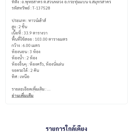
ที่ตั้ง : ถ.พุทธสาคร ต.สวนหลวง อ.กระทุ่มแบน จ.สมุทรสาคร
รหัสทรัพย์ : T-137528
ประเภท : ทาวน์เฮ้าส์
สูง : 2 ชั้น
เนื้อที่ : 33.9 ตารางวา
พื้นที่ใช้สอย : 103.00 ตารางเมตร
กว้าง : 6.00 เมตร
ห้องนอน : 3 ห้อง
ห้องน้ำ : 2 ห้อง
ห้องอื่นๆ : ห้องครัว, ห้องนั่งเล่น
จอดรถได้ : 2 คัน
ทิศ : เหนือ
รายละเอียดเพิ่มเติม :
บ้านหลังมุม พื้นที่เยอะ ต่อเติมพร้อมอยู่ ในซอยมีแค่ 8 หลัง
อ่านเพิ่มเติม
ไม่วุ่นวาย เพื่อนบ้านดี เดินทางสะดวก ใกล้ตลาด แหล่งชุมชน
ของแถม
- เครื่องปรับอากาศ 2 เครื่อง
- เครื่องปั๊มน้ำ
รายการใกล้เคียง
- แท็งก์น้ำ