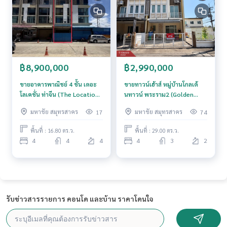
www.tb.co.th
The Best Property Agent CO,.LTD. ผู้นำด้านธุรกิจนายหน้า ตัวแ
ทนอสังหาริมทรัพย์ครบวงจร ด้วยความเป็นมืออาชีพ ใช้เทคโนโล
ยี และ นวัตกรรมที่สร้างสรรค์ เพื่อส่งมอบบริการที่ดีที่สุดเพื่อคุณ ใ
ห้บริการด้าน ซื้อ ขาย เช่า อสังหาริมทรัพย์
฿8,900,000
฿2,990,000
ขายอาคารพาณิชย์ 4 ชั้น เดอะ
ขายทาวน์เฮ้าส์ หมู่บ้านโกลเด้
โลเคชั่น ท่าจีน (The Location)
นทาวน์ พระราม2 (Golden
สมุทรสาคร
Town Rama2) พันท้ายนรสิงห์
มหาชัย สมุทรสาคร
มหาชัย สมุทรสาคร
17
74
สมุทรสาคร
พื้นที่ : 16.80 ตร.ว.
พื้นที่ : 29.00 ตร.ว.
4
4
4
4
3
2
รับข่าวสารรายการ คอนโด และบ้าน ราคาโดนใจ