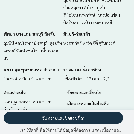
ลุมพินี มิกซ์ เทพารักษ์ - ศรีนครินทร์
บ้านพฤกษา สำโรง - ปู่เจ้า
ดิ โอโซน เทพารักษ์ - บางบ่อ เฟส 1
กิตตินคร อเวนิว เคหะบางพลี
พัทยา บางแสน ชลบุรี สัตหีบ
มีนบุรี-ร่มเกล้า
ลุมพินี คอนโดทาวน์ ชลบุรี - สุขุมวิท
ฟลอร่าวิลล์ พาร์ค ซิตี้ สุวินทวงศ์
แกรนด์ วัลเล่ สุขุมวิท - เลี่ยงหนอง
มน
นครปฐม พุทธมณฑล ศาลายา
บางนา แบริ่ง ลาซาล
วิลลาจจิโอ ปิ่นเกล้า - ศาลายา
เฟื่องฟ้าวิลล่า 17 เฟส 1,2,3
ทำเลน่าสนใจ
ข้อตกลงและเงื่อนไข
นครปฐม พุทธมณฑล ศาลายา
นโยบายความเป็นส่วนตัว
มีนบุรี-ร่มเกล้า
เกี่ยวกับเรา
ฉะเชิงเทรา
รับทราบและปิดแถบนี้ลง
พัทยา บางแสน ชลบุรี สัตหีบ
วิธีการฝากขาย-เช่า
เราใช้คุกกี้เพื่อให้ท่านได้ข้อมูลที่ต้องการ แสดงเนื้อหาและ
บางนา แบริ่ง ลาซาล