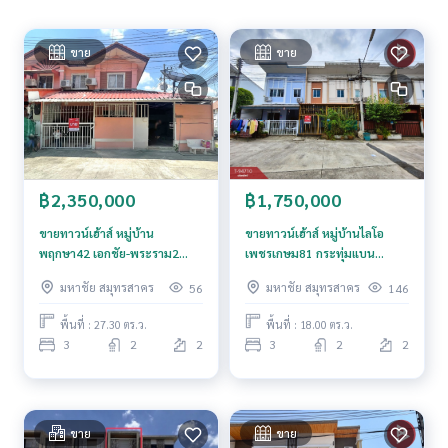
- ผ้าม่าน
ขาย
ขาย
ราคา : 2,900,000 บาท
ลิงค์แผนที่ :
https://maps.google.com/?q=13.67494737,10
0.30828587
**เรามีบริการจัดสินเชื่อให้ฟรี พร้อมยินดีให้คำปรึกษา มีให้เลือกทุ
กธนาคาร**
฿2,350,000
฿1,750,000
**พร้อมอัตราดอกเบี้ยพิเศษ และ วงเงินสูงสุด 90-100% ของราคา
ประเมิน**
ขายทาวน์เฮ้าส์ หมู่บ้าน
ขายทาวน์เฮ้าส์ หมู่บ้านไลโอ
พฤกษา42 เอกชัย-พระราม2
เพชรเกษม81 กระทุ่มแบน
สนใจสอบถามข้อมูลเพิ่มเติม หรือ นัดชมบ้านได้ที่
นาดี สมุทรสาคร
สมุทรสาคร
มหาชัย สมุทรสาคร
มหาชัย สมุทรสาคร
56
146
Tel :
0612479826
แอน (รหัสตัวแทน 5540)
Line ID : annaod6909
พื้นที่ : 27.30 ตร.ว.
พื้นที่ : 18.00 ตร.ว.
Tel :
0631653359
ออด (รหัสตัวแทน 5540-1)
3
2
2
3
2
2
Line ID : Aodaodpo
Callcenter :
02-047-4282
ขาย
ขาย
สนใจดูทรัพย์อื่นๆ เพิ่มเติม มากกว่า 3,000 รายการ