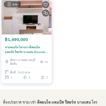
ขาย
฿1,690,000
ขายคอนโด โครงการดีคอนโด
แคมปัส รีสอร์ท บางแสน (Dcondo
Campus Resort Bangsaen) ชลบุรี
พัทยา บางแสน ชลบุรี
79
สัตหีบ
พื้นที่ : 29.82 ตร.ม.
1
1
2
ห้องประกาศ ขาย/เช่า
ดีคอนโด แคมปัส รีสอร์ท บางแสน
ใคร