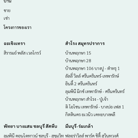
บ้าน
ขาย
เช่า
โครงการของเรา
ฉะเชิงเทรา
สำโรง สมุทรปราการ
สิรารมย์ พลัส เวลโกรว์
บ้านพฤกษา 15
บ้านพฤกษา 28
บ้านพฤกษา 106 บางปู - ตำหรุ 1
ลัลลี่ วิลล์ ศรีนครินทร์-เทพารักษ์
อินดี้ 2 ศรีนครินทร์
ลุมพินี มิกซ์ เทพารักษ์ - ศรีนครินทร์
บ้านพฤกษา สำโรง - ปู่เจ้า
ดิ โอโซน เทพารักษ์ - บางบ่อ เฟส 1
กิตตินคร อเวนิว เคหะบางพลี
พัทยา บางแสน ชลบุรี สัตหีบ
มีนบุรี-ร่มเกล้า
ลุมพินี คอนโดทาวน์ ชลบุรี - สุขุมวิท
ฟลอร่าวิลล์ พาร์ค ซิตี้ สุวินทวงศ์